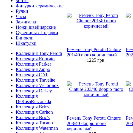
Зонты
Фигурки керамические
Ручки
Часы
Зажигалки
Ножи швейцарские
Сувениры / Подарки
Бинокли
Шкатулки
Ремень Tony Perotti Cinture
Рем
Коллекция Tony Perotti
201/40 moro коричневый
202
Коллекция Roncato
1225
грн.
Коллекция Parker
Коллекция Zippo
Коллекция CAT
Коллекция Travelite
Коллекция Victorinox
Коллекция Delsey
Коллекция
DeRosaRinconada
Коллекция Brics
Коллекция Carlton
Коллекция Bric's
Ремень Tony Perotti Cinture
Рем
Коллекция Tucano
203/40-doppio-moro
203
Коллекция Waterman
коричневый