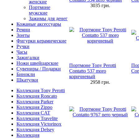
женские
3035
грн.
Портмоне
мужские
Зажимы для денег
Кожаные аксессуары
Ремни
Зонты
Фигурки керамические
Ручки
Часы
Зажигалки
Ножи швейцарские
Портмоне Tony Perotti
Пор
Сувениры / Подарки
Contatto 537 moro
Con
Бинокли
коричневый
Шкатулки
2958
грн.
Коллекция Tony Perotti
Коллекция Roncato
Коллекция Parker
Коллекция Zippo
Коллекция CAT
Коллекция Travelite
Коллекция Victorinox
Коллекция Delsey
Коллекция