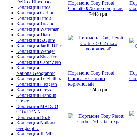
DeRosaRinconada
Портмоне Tony Perotti
Пор
Коллекция Brics
Contatto 9767 nero черный
Cor
Коллекция Carlton
7448
грн.
Коллекция Bric's
Коллекция Tucano
Коллекция Waterman
Коллекция Titan
Коллекция S.Quire
Коллекция JardinDEte
Коллекция Wenger
Коллекция Sheaffer
Коллекция CabinZero
Коллекция
Портмоне Tony Perotti
Пор
NationalGeographic
Cortina 5012 moro
Cor
Коллекция TrueUtility
коричневый
Коллекция Hedgren
2245
грн.
Коллекция Cross
Коллекция Franklin
Covey
Коллекция MARCO
COVERNA
Коллекция Rock
Коллекция National
Geographic
Коллекция JUMP