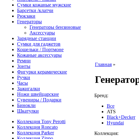
Сумки кожаные мужские
Барсетки /клатчи
Рюкзаки
Генераторы
Генераторы бензиновые
Аксессуары
Зарядные станции
Сумки для гаджетов
Кошельки / Портмоне
Кожаные аксессуары
Ремни
Главная
»
Зонты
Фигурки керамические
Генерато
Ручки
Часы
Зажигалки
Ножи швейцарские
Бренд:
Сувениры / Подарки
Бинокли
Все
Шкатулки
ATS
Black+Decker
Коллекция Tony Perotti
Hyundai
Коллекция Roncato
Коллекция Parker
Коллекция:
Коллекция Zippo