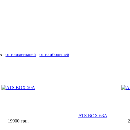
:
от наименьшей
от наибольшей
ATS BOX 63A
19900
грн.
2