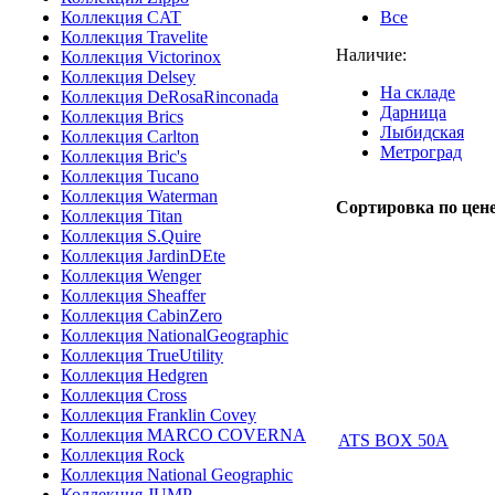
Коллекция CAT
Все
Коллекция Travelite
Наличие:
Коллекция Victorinox
Коллекция Delsey
На складе
Коллекция DeRosaRinconada
Дарница
Коллекция Brics
Лыбидская
Коллекция Carlton
Метроград
Коллекция Bric's
Коллекция Tucano
Коллекция Waterman
Сортировка по цене
Коллекция Titan
Коллекция S.Quire
Коллекция JardinDEte
Коллекция Wenger
Коллекция Sheaffer
Коллекция CabinZero
Коллекция NationalGeographic
Коллекция TrueUtility
Коллекция Hedgren
Коллекция Cross
Коллекция Franklin Covey
Коллекция MARCO COVERNA
ATS BOX 50A
Коллекция Rock
Коллекция National Geographic
Коллекция JUMP