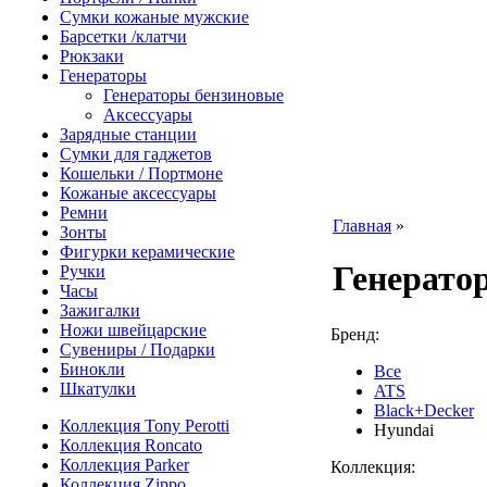
Сумки кожаные мужские
Барсетки /клатчи
Рюкзаки
Генераторы
Генераторы бензиновые
Аксессуары
Зарядные станции
Сумки для гаджетов
Кошельки / Портмоне
Кожаные аксессуары
Ремни
Главная
»
Зонты
Фигурки керамические
Генерато
Ручки
Часы
Зажигалки
Ножи швейцарские
Бренд:
Сувениры / Подарки
Бинокли
Все
Шкатулки
ATS
Black+Decker
Коллекция Tony Perotti
Hyundai
Коллекция Roncato
Коллекция Parker
Коллекция:
Коллекция Zippo