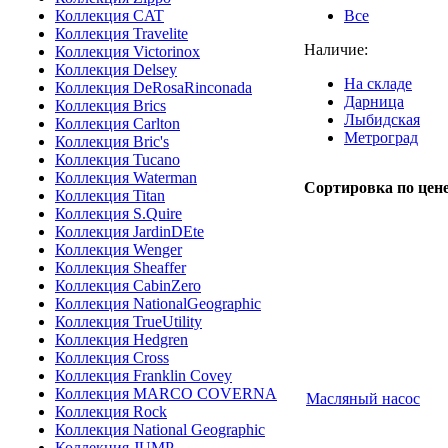
Коллекция CAT
Все
Коллекция Travelite
Наличие:
Коллекция Victorinox
Коллекция Delsey
На складе
Коллекция DeRosaRinconada
Дарница
Коллекция Brics
Лыбидская
Коллекция Carlton
Метроград
Коллекция Bric's
Коллекция Tucano
Коллекция Waterman
Сортировка по цене
Коллекция Titan
Коллекция S.Quire
Коллекция JardinDEte
Коллекция Wenger
Коллекция Sheaffer
Коллекция CabinZero
Коллекция NationalGeographic
Коллекция TrueUtility
Коллекция Hedgren
Коллекция Cross
Коллекция Franklin Covey
Коллекция MARCO COVERNA
Масляный насос
Коллекция Rock
Коллекция National Geographic
Коллекция JUMP