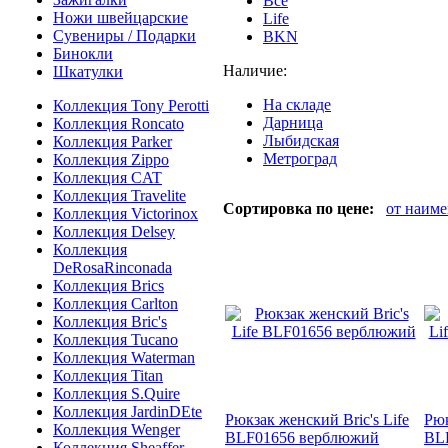
Все
Ножи швейцарские
Life
Сувениры / Подарки
BKN
Бинокли
Наличие:
Шкатулки
На складе
Коллекция Tony Perotti
Дарница
Коллекция Roncato
Лыбидская
Коллекция Parker
Метроград
Коллекция Zippo
Коллекция CAT
Коллекция Travelite
Сортировка по цене:
от наим
Коллекция Victorinox
Коллекция Delsey
Коллекция
DeRosaRinconada
Коллекция Brics
Коллекция Carlton
Коллекция Bric's
Коллекция Tucano
Коллекция Waterman
Коллекция Titan
Коллекция S.Quire
Коллекция JardinDEte
Рюкзак женский Bric's Life
Рюк
Коллекция Wenger
BLF01656 верблюжий
BL
Коллекция Sheaffer