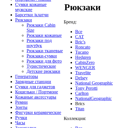
Сумки кожаные
Рюкзаки
мужские
Барсетки /клатчи
Рюкзаки
Бренд:
Рюкзаки Сabin
Size
Все
Рюкзаки кожаные
CAT
Рюкзаки под
Bric's
ноутбук
Roncato
Рюкзаки тканевые
Tucano
Рюкзаки-сумки
Hedgren
Рюкзаки для фото
CabinZero
Туристические
WENGER
Детские рюкзаки
Travelite
Генераторы
Delsey
Зарядные станции
National Geographic
Сумки для гаджетов
Tony Perotti
Кошельки / Портмоне
Carlton
Кожаные аксессуары
NationalGeographic
Ремни
Brics
Зонты
Titan
Фигурки керамические
Ручки
Коллекция:
Часы
Зажигалки