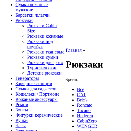
Сумки кожаные
мужские
Барсетки /клатчи
Рюкзаки
Рюкзаки Сabin
Size
Рюкзаки кожаные
Рюкзаки под
ноутбук
Главная
»
Рюкзаки тканевые
Рюкзаки-сумки
Рюкзаки
Рюкзаки для фото
Туристические
Детские рюкзаки
Генераторы
Бренд:
Зарядные станции
Сумки для гаджетов
Все
Кошельки / Портмоне
CAT
Кожаные аксессуары
Bric's
Ремни
Roncato
Зонты
Tucano
Фигурки керамические
Hedgren
Ручки
CabinZero
Часы
WENGER
Зажигалки