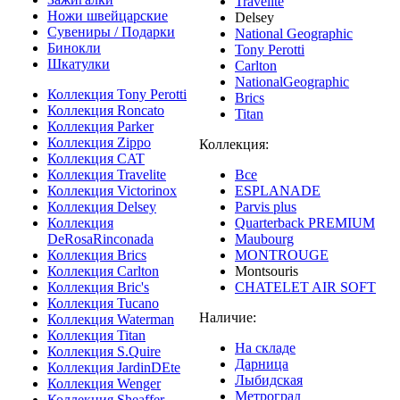
Travelite
Ножи швейцарские
Delsey
Сувениры / Подарки
National Geographic
Бинокли
Tony Perotti
Шкатулки
Carlton
NationalGeographic
Коллекция Tony Perotti
Brics
Коллекция Roncato
Titan
Коллекция Parker
Коллекция Zippo
Коллекция:
Коллекция CAT
Коллекция Travelite
Все
Коллекция Victorinox
ESPLANADE
Коллекция Delsey
Parvis plus
Коллекция
Quarterback PREMIUM
DeRosaRinconada
Maubourg
Коллекция Brics
MONTROUGE
Коллекция Carlton
Montsouris
Коллекция Bric's
CHATELET AIR SOFT
Коллекция Tucano
Наличие:
Коллекция Waterman
Коллекция Titan
На складе
Коллекция S.Quire
Дарница
Коллекция JardinDEte
Лыбидская
Коллекция Wenger
Метроград
Коллекция Sheaffer