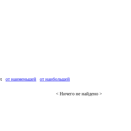
:
от наименьшей
от наибольшей
< Ничего не найдено >