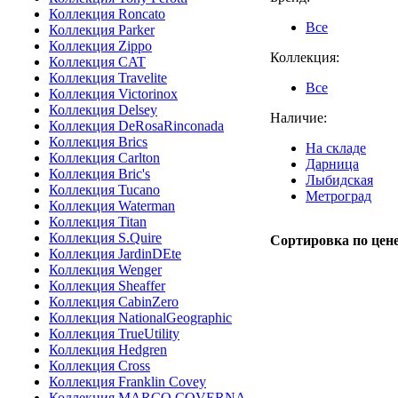
Коллекция Roncato
Все
Коллекция Parker
Коллекция Zippo
Коллекция:
Коллекция CAT
Коллекция Travelite
Все
Коллекция Victorinox
Коллекция Delsey
Наличие:
Коллекция DeRosaRinconada
Коллекция Brics
На складе
Коллекция Carlton
Дарница
Коллекция Bric's
Лыбидская
Коллекция Tucano
Метроград
Коллекция Waterman
Коллекция Titan
Коллекция S.Quire
Сортировка по цене
Коллекция JardinDEte
Коллекция Wenger
Коллекция Sheaffer
Коллекция CabinZero
Коллекция NationalGeographic
Коллекция TrueUtility
Коллекция Hedgren
Коллекция Cross
Коллекция Franklin Covey
Коллекция MARCO COVERNA