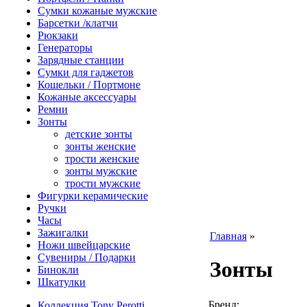
Сумки кожаные мужские
Барсетки /клатчи
Рюкзаки
Генераторы
Зарядные станции
Сумки для гаджетов
Кошельки / Портмоне
Кожаные аксессуары
Ремни
Зонты
детские зонты
зонты женские
трости женские
зонты мужские
трости мужские
Фигурки керамические
Ручки
Часы
Зажигалки
Главная
»
Ножи швейцарские
Сувениры / Подарки
Зонты
Бинокли
Шкатулки
Бренд:
Коллекция Tony Perotti