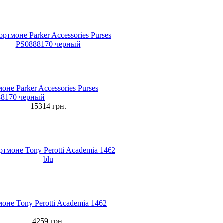
оне Parker Accessories Purses
88170 черный
15314
грн.
оне Tony Perotti Academia 1462
4259
грн.