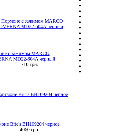
оне с зажимом MARCO
RNA MD22-604A черный
710
грн.
оне Bric's BH109204 черное
4060
грн.