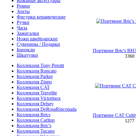
Кожаные аксессуары
Ремни
Зонты
Фигурки керамические
Ручки
Часы
Зажигалки
Ножи швейцарские
Сувениры / Подарки
Бинокли
Портмоне Bric's BH
Шкатулки
3360
Коллекция Tony Perotti
Коллекция Roncato
Коллекция Parker
Коллекция Zippo
Коллекция CAT
Коллекция Travelite
Коллекция Victorinox
Коллекция Delsey
Коллекция DeRosaRinconada
Коллекция Brics
Портмоне CAT Cultiv
Коллекция Carlton
1277
Коллекция Bric's
Коллекция Tucano