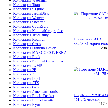
Коллекция Waterman
Коллекция Titan
Коллекция S.Quire
Коллекция JardinDEte
Коллекция Wenger
Коллекция Sheaffer
Коллекция CabinZero
Коллекция NationalGeographic
Коллекция TrueUtility
Портмоне CAT Cultiv
Коллекция Hedgren
83253-81 коричнево
Коллекция Cross
1296
Коллекция Franklin Covey
Коллекция MARCO COVERNA
Коллекция Rock
Коллекция National Geographic
Коллекция JUMP
Коллекция 2E
Коллекция A.T
Коллекция Lojel
Коллекция ATS
Коллекция Gabol
Коллекция American Tourister
Портмоне MARCO
Коллекция Black+Decker
4M-175 черный
Коллекция EnricoBenetti
1170
Коллекция Hyundai