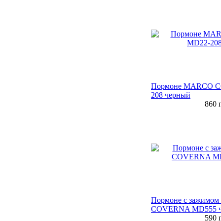
Пормоне MARCO 
208 черный
860
г
Пормоне с зажимо
COVERNA MD555 ч
590
г