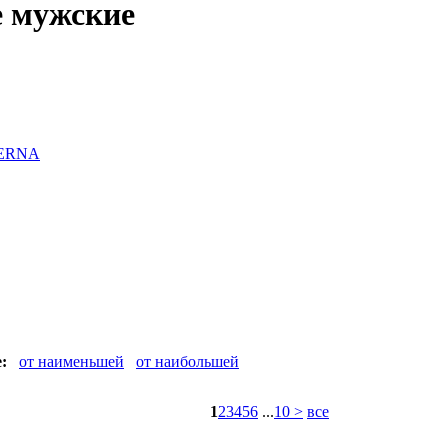
 мужские
ERNA
:
от наименьшей
от наибольшей
1
2
3
4
5
6
...
10
>
все