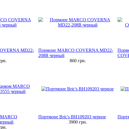
COVERNA MD22-
Пормоне MARCO COVERNA MD22-
Порм
208B черный
COVE
рн.
860
грн.
м MARCO
Портмоне Bric's BH109203 черное
Портм
ерный
3900
грн.
рн.