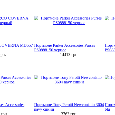
 COVERNA MD557
Портмоне Parker Accessories Purses
Портм
PS0888150 черное
PS08
рн.
14413
грн.
es Accessories
Портмоне Tony Perotti Newcontatto 3604
Портм
navy синий
blu
грн.
3763
грн.