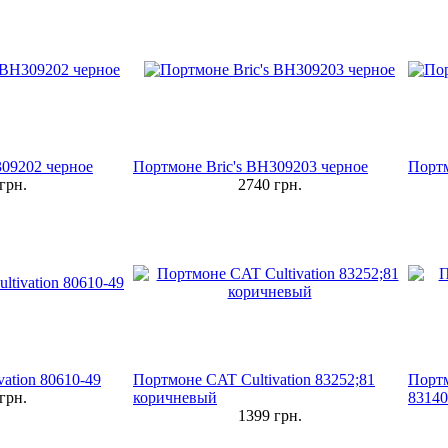
309202 черное
Портмоне Bric's BH309203 черное
Портм
грн.
2740
грн.
ation 80610-49
Портмоне CAT Cultivation 83252;81
Портм
грн.
коричневый
83140
1399
грн.