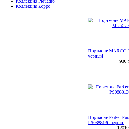
Коллекция Piquadro
Коллекция Zoppo
Портмоне MARCO
черный
930
г
Портмоне Parker Purs
PS0888130 черное
12010