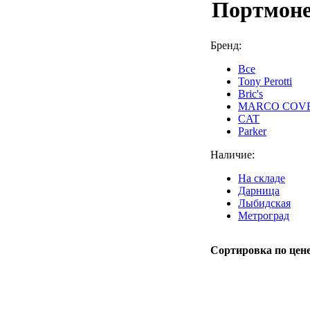
Портмоне
Бренд:
Все
Tony Perotti
Bric's
MARCO COV
CAT
Parker
Наличие:
На складе
Дарница
Лыбидская
Метроград
Сортировка по цене