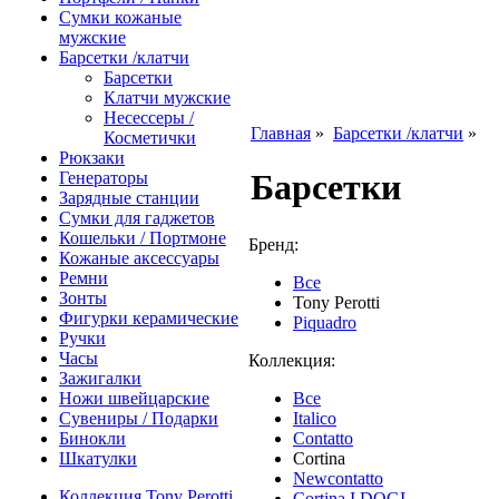
Сумки кожаные
мужские
Барсетки /клатчи
Барсетки
Клатчи мужские
Несессеры /
Главная
»
Барсетки /клатчи
»
Косметички
Рюкзаки
Барсетки
Генераторы
Зарядные станции
Сумки для гаджетов
Кошельки / Портмоне
Бренд:
Кожаные аксессуары
Ремни
Все
Зонты
Tony Perotti
Фигурки керамические
Piquadro
Ручки
Часы
Коллекция:
Зажигалки
Ножи швейцарские
Все
Сувениры / Подарки
Italico
Бинокли
Contatto
Шкатулки
Cortina
Newcontatto
Коллекция Tony Perotti
Cortina I DOGI