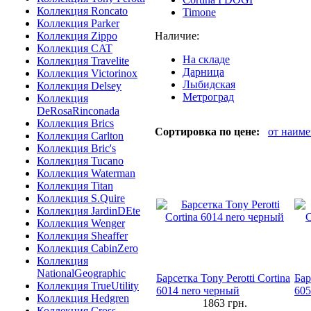
Коллекция Roncato
Timone
Коллекция Parker
Коллекция Zippo
Наличие:
Коллекция CAT
На складе
Коллекция Travelite
Дарница
Коллекция Victorinox
Лыбидская
Коллекция Delsey
Метроград
Коллекция
DeRosaRinconada
Коллекция Brics
Сортировка по цене:
от наим
Коллекция Carlton
Коллекция Bric's
Коллекция Tucano
Коллекция Waterman
Коллекция Titan
Коллекция S.Quire
Коллекция JardinDEte
Коллекция Wenger
Коллекция Sheaffer
Коллекция CabinZero
Коллекция
NationalGeographic
Барсетка Tony Perotti Cortina
Бар
Коллекция TrueUtility
6014 nero черный
605
Коллекция Hedgren
1863
грн.
Коллекция Cross