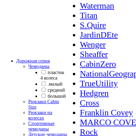
Waterman
Titan
S.Quire
JardinDEte
Wenger
Sheaffer
Дорожная серия
CabinZero
Чемоданы
NationalGeogra
пластик
4 колеса
TrueUtility
.малый
cредний
Hedgren
большой
Cross
Рюкзаки Сabin
Size
Franklin Covey
Рюкзаки на
колесах
MARCO COV
Спортивные
чемоданы
Rock
Детские чемоданы