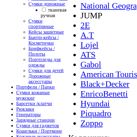
National Geogra
Сумки дорожные
тканевая
JUMP
ручная
Сумки
2E
спортивные
Кейсы защитные
A.T
Бьюти-кейсы /
Lojel
Косметички
Брифкейсы /
ATS
Пилоты
Портпледы для
Gabol
одежды
Сумки для детей
American Touris
Дорожные
аксессуары
Black+Decker
Портфели / Папки
EnricoBenetti
Сумки кожаные
мужские
Hyundai
Барсетки /клатчи
Рюкзаки
Piquadro
Генераторы
Зарядные станции
Zoppo
Сумки для гаджетов
Кошельки / Портмоне
Кожаные аксессуары