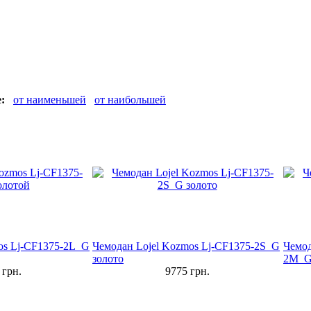
:
от наименьшей
от наибольшей
os Lj-CF1375-2L_G
Чемодан Lojel Kozmos Lj-CF1375-2S_G
Чемод
золото
2M_G
грн.
9775
грн.