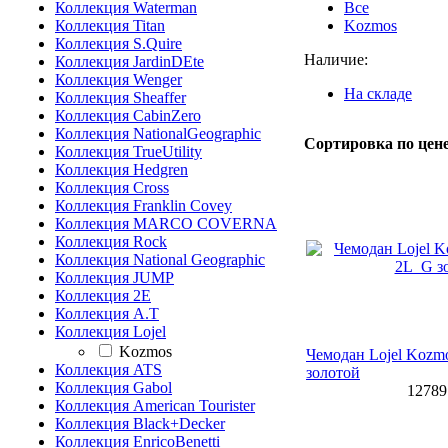
Коллекция Waterman
Все
Коллекция Titan
Kozmos
Коллекция S.Quire
Наличие:
Коллекция JardinDEte
Коллекция Wenger
На складе
Коллекция Sheaffer
Коллекция CabinZero
Коллекция NationalGeographic
Сортировка по цене
Коллекция TrueUtility
Коллекция Hedgren
Коллекция Cross
Коллекция Franklin Covey
Коллекция MARCO COVERNA
Коллекция Rock
Коллекция National Geographic
Коллекция JUMP
Коллекция 2E
Коллекция A.T
Коллекция Lojel
Kozmos
Чемодан Lojel Kozm
Коллекция ATS
золотой
Коллекция Gabol
12789
Коллекция American Tourister
Коллекция Black+Decker
Коллекция EnricoBenetti