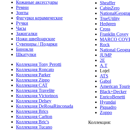
Кожаные аксессуары
Sheaffer
Ремни
CabinZero
Зонты
NationalGeogra
Фигурки керамические
TrueUtility
Ручки
Hedgren
Часы
Cross
Зажигалки
Franklin Covey
Ножи швейцарские
MARCO COV
Сувениры / Подарки
Rock
Бинокли
National Geogr
Шкатулки
JUMP
2E
Коллекция Tony Perotti
A.T
Коллекция Roncato
Lojel
Коллекция Parker
ATS
Коллекция Zippo
Gabol
Коллекция CAT
American Touris
Коллекция Travelite
Black+Decker
Коллекция Victorinox
EnricoBenetti
Коллекция Delsey
Hyundai
Коллекция DeRosaRinconada
Piquadro
Коллекция Brics
Zoppo
Коллекция Carlton
Коллекция Bric's
Коллекция:
Коллекция Tucano