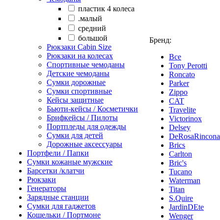
пластик 4 колеса
.малый
cредний
большой
Бренд:
Рюкзаки Сabin Size
Рюкзаки на колесах
Все
Спортивные чемоданы
Tony Perotti
Детские чемоданы
Roncato
Сумки дорожные
Parker
Сумки спортивные
Zippo
Кейсы защитные
CAT
Бьюти-кейсы / Косметички
Travelite
Брифкейсы / Пилоты
Victorinox
Портпледы для одежды
Delsey
Сумки для детей
DeRosaRincona
Дорожные аксессуары
Brics
Портфели / Папки
Carlton
Сумки кожаные мужские
Bric's
Барсетки /клатчи
Tucano
Рюкзаки
Waterman
Генераторы
Titan
Зарядные станции
S.Quire
Сумки для гаджетов
JardinDEte
Кошельки / Портмоне
Wenger