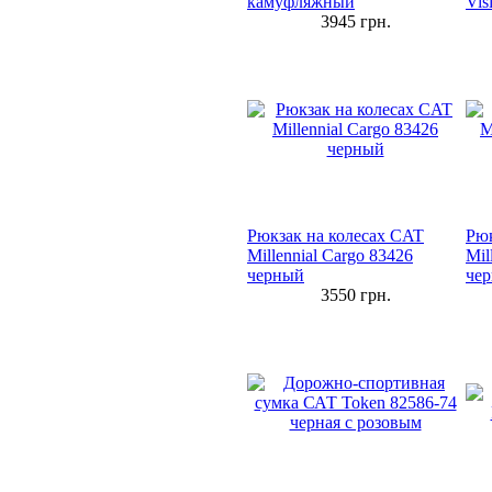
камуфляжный
Vis
3945
грн.
Рюкзак на колесах CAT
Рюк
Millennial Cargo 83426
Mil
черный
че
3550
грн.