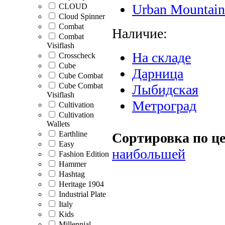
Urban Mountain
CLOUD
Cloud Spinner
Combat
Наличие:
Combat
Visiflash
На складе
Crosscheck
Cube
Дарница
Cube Combat
Cube Combat
Лыбидская
Visiflash
Метроград
Cultivation
Cultivation
Wallets
Earthline
Сортировка по це
Easy
наибольшей
Fashion Edition
Hammer
Hashtag
Heritage 1904
Industrial Plate
Italy
Kids
Millennial