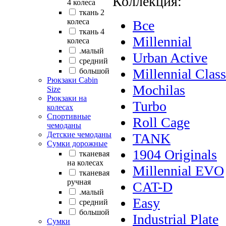
Коллекция:
4 колеса
ткань 2
колеса
Все
ткань 4
Millennial
колеса
.малый
Urban Active
cредний
Millennial Class
большой
Рюкзаки Сabin
Mochilas
Size
Рюкзаки на
Turbo
колесах
Спортивные
Roll Cage
чемоданы
Детские чемоданы
TANK
Сумки дорожные
1904 Originals
тканевая
на колесах
Millennial EVO
тканевая
ручная
CAT-D
.малый
Easy
cредний
большой
Industrial Plate
Сумки