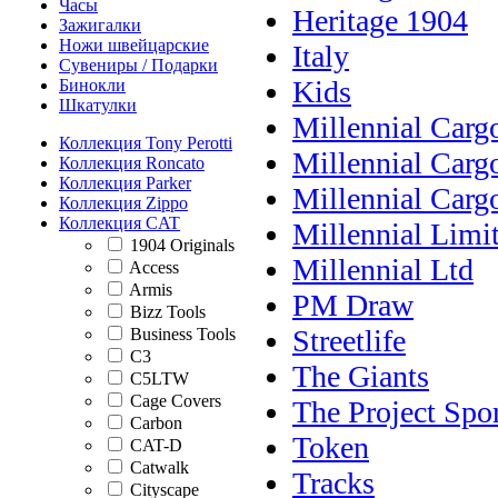
Часы
Heritage 1904
Зажигалки
Ножи швейцарские
Italy
Сувениры / Подарки
Kids
Бинокли
Шкатулки
Millennial Carg
Коллекция Tony Perotti
Millennial Carg
Коллекция Roncato
Коллекция Parker
Millennial Carg
Коллекция Zippo
Коллекция CAT
Millennial Limi
1904 Originals
Millennial Ltd
Access
Armis
PM Draw
Bizz Tools
Streetlife
Business Tools
C3
The Giants
C5LTW
Cage Covers
The Project Spor
Carbon
Token
CAT-D
Catwalk
Tracks
Cityscape