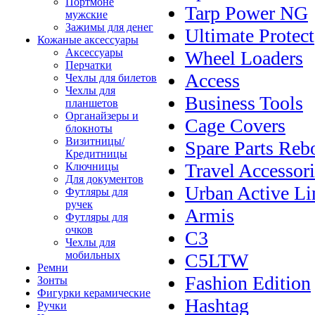
Портмоне
Tarp Power NG
мужские
Зажимы для денег
Ultimate Protect
Кожаные аксессуары
Аксессуары
Wheel Loaders
Перчатки
Access
Чехлы для билетов
Чехлы для
Business Tools
планшетов
Органайзеры и
Cage Covers
блокноты
Визитницы/
Spare Parts Reb
Кредитницы
Travel Accessori
Ключницы
Для документов
Urban Active Li
Футляры для
ручек
Armis
Футляры для
очков
C3
Чехлы для
мобильных
C5LTW
Ремни
Fashion Edition
Зонты
Фигурки керамические
Hashtag
Ручки