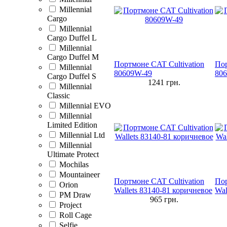
Millennial
Cargo
Millennial
Cargo Duffel L
Millennial
Cargo Duffel M
Портмоне CAT Cultivation
Пор
Millennial
80609W-49
806
Cargo Duffel S
1241
грн.
Millennial
Classic
Millennial EVO
Millennial
Limited Edition
Millennial Ltd
Millennial
Ultimate Protect
Mochilas
Mountaineer
Портмоне CAT Cultivation
Пор
Orion
Wallets 83140-81 коричневое
Wal
PM Draw
965
грн.
Project
Roll Cage
Selfie