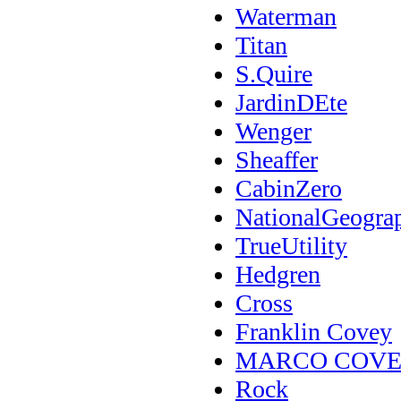
Waterman
Titan
S.Quire
JardinDEte
Wenger
Sheaffer
CabinZero
NationalGeogra
TrueUtility
Hedgren
Cross
Franklin Covey
MARCO COV
Rock