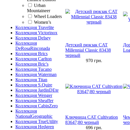
Urban
Mountaineer
Wheel Loaders
Women’s
Коллекция Travelite
Коллекция Victorinox
Коллекция Delsey
Коллекция
Детский рюкзак CAT
До
DeRosaRinconada
Millennial Classic 83438
Loa
Коллекция Brics
черный
Коллекция Carlton
970
грн.
Коллекция Bric's
Коллекция Tucano
Коллекция Waterman
Коллекция Titan
Коллекция S.Quire
Коллекция JardinDEte
Коллекция Wenger
Коллекция Sheaffer
Коллекция CabinZero
Коллекция
NationalGeographic
Ключница CAT Cultivation
Чем
Коллекция TrueUtility
83647;80 черный
че
Коллекция Hedgren
696
грн.