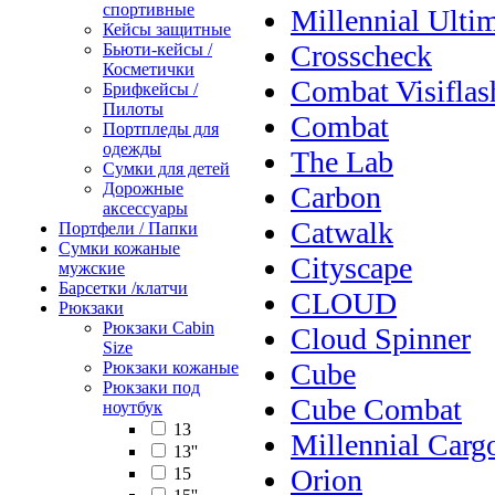
спортивные
Millennial Ultim
Кейсы защитные
Crosscheck
Бьюти-кейсы /
Косметички
Combat Visiflas
Брифкейсы /
Пилоты
Combat
Портпледы для
одежды
The Lab
Сумки для детей
Дорожные
Carbon
аксессуары
Catwalk
Портфели / Папки
Сумки кожаные
Cityscape
мужские
Барсетки /клатчи
CLOUD
Рюкзаки
Рюкзаки Сabin
Cloud Spinner
Size
Cube
Рюкзаки кожаные
Рюкзаки под
Cube Combat
ноутбук
13
Millennial Carg
13''
Orion
15