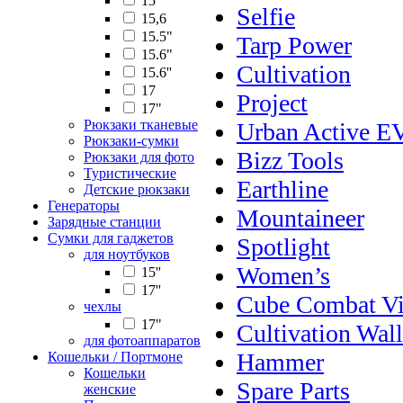
15''
Selfie
15,6
15.5"
Tarp Power
15.6"
Cultivation
15.6''
17
Project
17"
Рюкзаки тканевые
Urban Active 
Рюкзаки-сумки
Bizz Tools
Рюкзаки для фото
Туристические
Earthline
Детские рюкзаки
Генераторы
Mountaineer
Зарядные станции
Сумки для гаджетов
Spotlight
для ноутбуков
Women’s
15''
17''
Cube Combat Vi
чехлы
17"
Cultivation Wall
для фотоаппаратов
Hammer
Кошельки / Портмоне
Кошельки
Spare Parts
женские