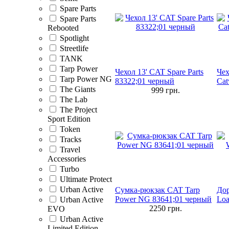
Spare Parts
Spare Parts
Rebooted
Spotlight
Streetlife
TANK
Tarp Power
Чехол 13' CAT Spare Parts
Чех
Tarp Power NG
83322;01 черный
Cat
The Giants
999
грн.
The Lab
The Project
Sport Edition
Token
Tracks
Travel
Accessories
Turbo
Ultimate Protect
Urban Active
Сумка-рюкзак CAT Tarp
До
Power NG 83641;01 черный
Loa
Urban Active
2250
грн.
EVO
Urban Active
Limited Edition