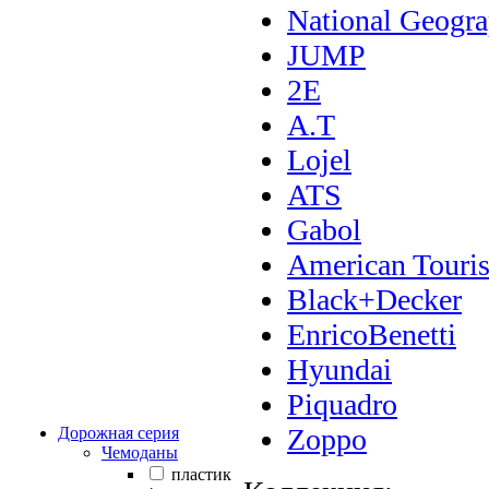
National Geogra
JUMP
2E
A.T
Lojel
ATS
Gabol
American Touris
Black+Decker
EnricoBenetti
Hyundai
Piquadro
Zoppo
Дорожная серия
Чемоданы
пластик