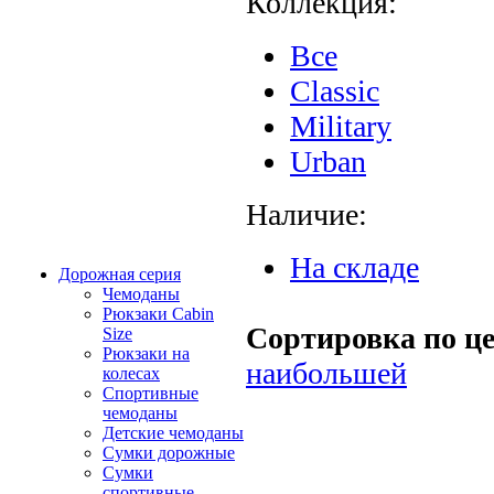
Коллекция:
Все
Classic
Military
Urban
Наличие:
На складе
Дорожная серия
Чемоданы
Рюкзаки Сabin
Сортировка по це
Size
Рюкзаки на
наибольшей
колесах
Спортивные
чемоданы
Детские чемоданы
Сумки дорожные
Сумки
спортивные