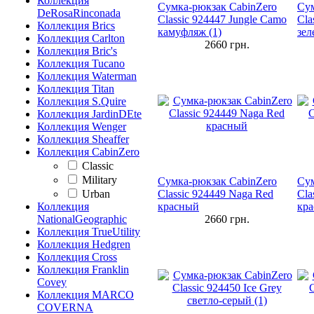
Коллекция
Сумка-рюкзак CabinZero
Сум
DeRosaRinconada
Classic 924447 Jungle Camo
Cla
Коллекция Brics
камуфляж (1)
зе
Коллекция Carlton
2660
грн.
Коллекция Bric's
Коллекция Tucano
Коллекция Waterman
Коллекция Titan
Коллекция S.Quire
Коллекция JardinDEte
Коллекция Wenger
Коллекция Sheaffer
Коллекция CabinZero
Classic
Military
Сумка-рюкзак CabinZero
Сум
Urban
Classic 924449 Naga Red
Cla
Коллекция
красный
кра
NationalGeographic
2660
грн.
Коллекция TrueUtility
Коллекция Hedgren
Коллекция Cross
Коллекция Franklin
Covey
Коллекция MARCO
COVERNA