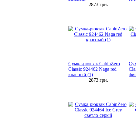
2873
грн.
Сумка-рюкзак CabinZero
Сум
Classic 924462 Naga red
Cla
красный (1)
фи
2873
грн.