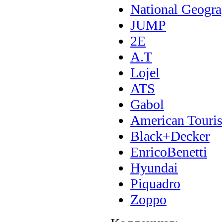
National Geogra
JUMP
2E
A.T
Lojel
ATS
Gabol
American Touris
Black+Decker
EnricoBenetti
Hyundai
Piquadro
Zoppo