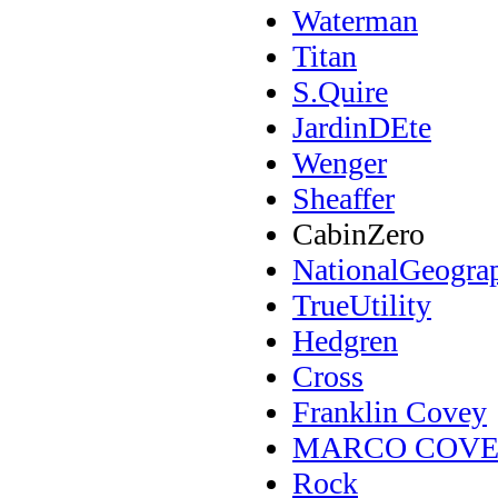
Waterman
Titan
S.Quire
JardinDEte
Wenger
Sheaffer
CabinZero
NationalGeogra
TrueUtility
Hedgren
Cross
Franklin Covey
MARCO COV
Rock