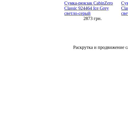
Сумка-рюкзак CabinZero
Сум
Classic 924464 Ice Grey
Cla
светло-серый
све
2873
грн.
Раскрутка и продвижение с