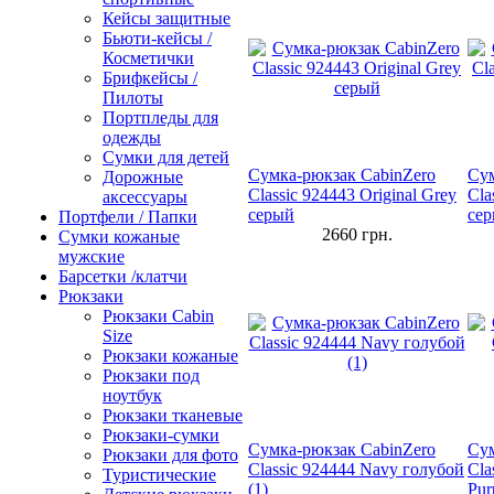
Кейсы защитные
Бьюти-кейсы /
Косметички
Брифкейсы /
Пилоты
Портпледы для
одежды
Сумки для детей
Сумка-рюкзак CabinZero
Сум
Дорожные
Classic 924443 Original Grey
Cla
аксессуары
серый
сер
Портфели / Папки
2660
грн.
Сумки кожаные
мужские
Барсетки /клатчи
Рюкзаки
Рюкзаки Сabin
Size
Рюкзаки кожаные
Рюкзаки под
ноутбук
Рюкзаки тканевые
Рюкзаки-сумки
Сумка-рюкзак CabinZero
Сум
Рюкзаки для фото
Classic 924444 Navy голубой
Cla
Туристические
(1)
Pur