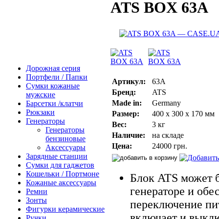
ATS BOX 63A
Дорожная серия
Портфели / Папки
Артикул:
63А
Сумки кожаные
Бренд:
ATS
мужские
Made in:
Germany
Барсетки /клатчи
Рюкзаки
Размер:
400 х 300 х 170 мм
Генераторы
Вес:
3 кг
Генераторы
Наличие:
на складе
бензиновые
Цена:
24000 грн.
Аксессуары
Зарядные станции
Сумки для гаджетов
Кошельки / Портмоне
Блок ATS может 
Кожаные аксессуары
генераторе и обе
Ремни
Зонты
переключение пит
Фигурки керамические
включает и выклю
Ручки