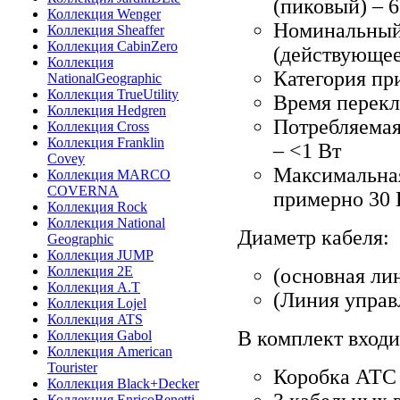
(пиковый) – 6
Коллекция Wenger
Номинальный 
Коллекция Sheaffer
Коллекция CabinZero
(действующее
Коллекция
Категория пр
NationalGeographic
Коллекция TrueUtility
Время перекл
Коллекция Hedgren
Потребляемая
Коллекция Cross
Коллекция Franklin
– <1 Вт
Covey
Максимальная
Коллекция MARCO
COVERNA
примерно 30 
Коллекция Rock
Коллекция National
Диаметр кабеля:
Geographic
Коллекция JUMP
Коллекция 2E
(основная лин
Коллекция A.T
(Линия управл
Коллекция Lojel
Коллекция ATS
В комплект входи
Коллекция Gabol
Коллекция American
Tourister
Коробка АТС
Коллекция Black+Decker
Коллекция EnricoBenetti