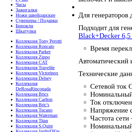
Часы
Зажигалки
Для генераторов 
Ножи швейцарские
Сувениры / Подарки
Бинокли
Подходит для ген
Шкатулки
Black+Decker 6,5
Коллекция Tony Perotti
Коллекция Roncato
Время перекл
Коллекция Parker
Коллекция Zippo
Автоматический 
Коллекция CAT
Коллекция Travelite
Технические дан
Коллекция Victorinox
Коллекция Delsey
Коллекция
Сетевой ток 
DeRosaRinconada
Номинальный 
Коллекция Brics
Коллекция Carlton
Ток отключени
Коллекция Bric's
Напряжение с
Коллекция Tucano
Коллекция Waterman
Частота сети 
Коллекция Titan
Номинальный 
Коллекция S.Quire
Коллекция JardinDEte