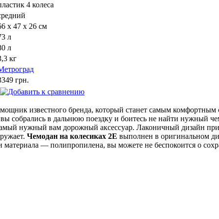
пластик 4 колеса
cредний
66 х 47 х 26 см
73 л
80 л
3,3 кг
Метроград
3349 грн.
мощник известного бренда, который станет самым комфортным 
 вы собрались в дальнюю поездку и боитесь не найти нужный че
самый нужный вам дорожный аксессуар. Лаконичный дизайн при
кружает.
Чемодан на колесиках 2E
выполнен в оригинальном ди
и материала — полипропилена, вы можете не беспокоится о сох