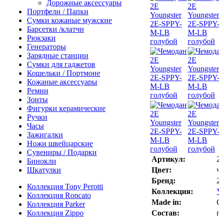
Дорожные аксессуары
Портфели / Папки
Сумки кожаные мужские
Барсетки /клатчи
Рюкзаки
Генераторы
Зарядные станции
Сумки для гаджетов
Кошельки / Портмоне
Кожаные аксессуары
Ремни
Зонты
Фигурки керамические
Ручки
Часы
Зажигалки
Ножи швейцарские
Сувениры / Подарки
Артикул:
Бинокли
Шкатулки
Цвет:
Бренд:
Коллекция Tony Perotti
Коллекция:
Коллекция Roncato
Made in:
Коллекция Parker
Коллекция Zippo
Состав: