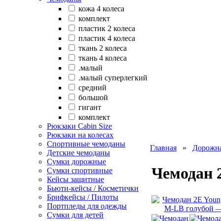
кожа 4 колеса
комплект
пластик 2 колеса
пластик 4 колеса
ткань 2 колеса
ткань 4 колеса
.малый
.малый суперлегкий
cредний
большой
гигант
комплект
Рюкзаки Сabin Size
Рюкзаки на колесах
Спортивные чемоданы
Главная
»
Дорожна
Детские чемоданы
Сумки дорожные
Чемодан 
Сумки спортивные
Кейсы защитные
Бьюти-кейсы / Косметички
Брифкейсы / Пилоты
Портпледы для одежды
Сумки для детей