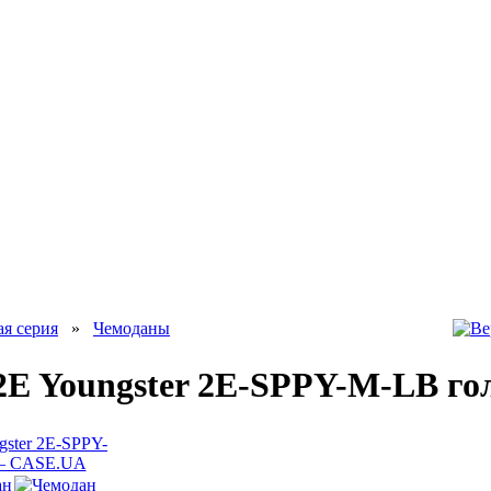
я серия
»
Чемоданы
2E Youngster 2E-SPPY-M-LB го