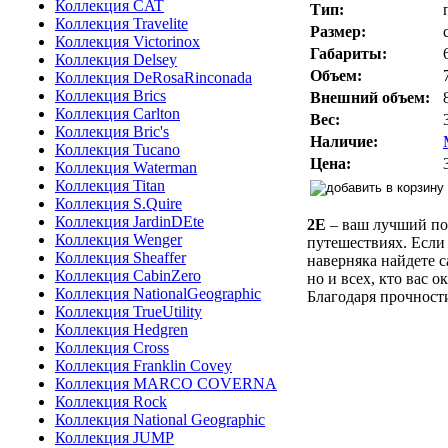
Коллекция CAT
Тип:
Коллекция Travelite
Размер:
Коллекция Victorinox
Габариты:
Коллекция Delsey
Объем:
Коллекция DeRosaRinconada
Коллекция Brics
Внешний объем:
Коллекция Carlton
Вес:
Коллекция Bric's
Наличие:
Коллекция Tucano
Цена:
Коллекция Waterman
Коллекция Titan
Коллекция S.Quire
Коллекция JardinDEte
2E
– ваш лучший по
Коллекция Wenger
путешествиях. Если
Коллекция Sheaffer
наверняка найдете 
Коллекция CabinZero
но и всех, кто вас о
Коллекция NationalGeographic
Благодаря прочност
Коллекция TrueUtility
Коллекция Hedgren
Коллекция Cross
Коллекция Franklin Covey
Коллекция MARCO COVERNA
Коллекция Rock
Коллекция National Geographic
Коллекция JUMP