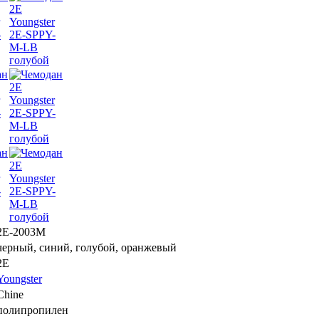
2E-2003M
черный, синий, голубой, оранжевый
2E
Youngster
Chine
полипропилен