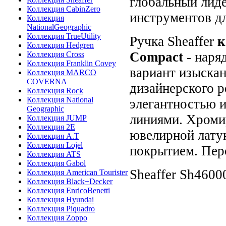
глобальный лид
Коллекция CabinZero
инструментов дл
Коллекция
NationalGeographic
Коллекция TrueUtility
Ручка Sheaffer
к
Коллекция Hedgren
Compact
-
наря
Коллекция Cross
Коллекция Franklin Covey
вариант изыскан
Коллекция MARCO
COVERNA
дизайнерского 
Коллекция Rock
Коллекция National
элегантностью 
Geographic
линиями.
Хромир
Коллекция JUMP
Коллекция 2E
ювелирной латун
Коллекция A.T
Коллекция Lojel
покрытием. Пер
Коллекция ATS
Коллекция Gabol
Sheaffer
Sh4600
Коллекция American Tourister
Коллекция Black+Decker
Коллекция EnricoBenetti
Коллекция Hyundai
Коллекция Piquadro
Коллекция Zoppo