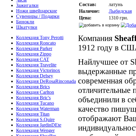
Состав:
латунь
Зажигалки
Ножи швейцарские
Наличие:
Лыбидская
Сувениры / Подарки
Цена:
1310 грн.
Бинокли
Шкатулки
Компания
Sheaf
Коллекция Tony Perotti
Коллекция Roncato
1912 году в СШ
Коллекция Parker
Коллекция Zippo
Коллекция CAT
Найлучшее от Sh
Коллекция Travelite
выдержанные пр
Коллекция Victorinox
Коллекция Delsey
современная обр
Коллекция DeRosaRinconada
Коллекция Brics
отличительные 
Коллекция Carlton
Коллекция Bric's
объединили в се
Коллекция Tucano
качество пишущ
Коллекция Waterman
Коллекция Titan
отображают Ваш
Коллекция S.Quire
Коллекция JardinDEte
индивидуальност
Коллекция Wenger
Коллекция Sheaffer