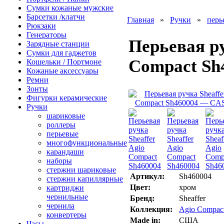
Сумки кожаные мужские
Барсетки /клатчи
Главная
»
Ручки
»
перь
Рюкзаки
Генераторы
Перьевая ру
Зарядные станции
Сумки для гаджетов
Compact Sh
Кошельки / Портмоне
Кожаные аксессуары
Ремни
Зонты
Фигурки керамические
Ручки
шариковые
роллеры
перьевые
многофункциональные
карандаши
наборы
стержни шариковые
Артикул:
Sh460004
стержни капиллярные
Цвет:
хром
картриджи
чернильные
Бренд:
Sheaffer
чернила
Коллекция:
Agio Compac
конвертеры
Made in:
США
Часы