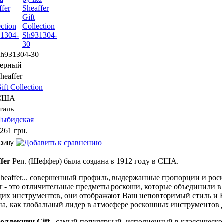
h931304-30
черный
heaffer
ift Collection
США
таль
Лыбидская
261 грн.
ffer
Pen. (Шеффер) была создана в 1912 году в США.
heaffer... совершенный профиль, выдержанные пропорции и роск
er - это отличительные предметы роскоши, которые объединили в
щих инструментов, они отображают Ваш неповторимый стиль и 
ана, как глобальный лидер в атмосфере роскошных инструментов 
коллекции
Gift
- самый популярный, исполненный в классическ