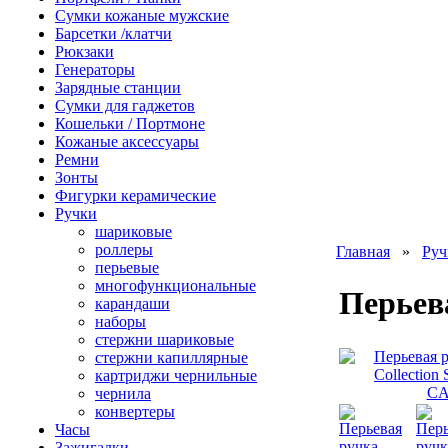
Сумки кожаные мужские
Барсетки /клатчи
Рюкзаки
Генераторы
Зарядные станции
Сумки для гаджетов
Кошельки / Портмоне
Кожаные аксессуары
Ремни
Зонты
Фигурки керамические
Ручки
шариковые
роллеры
Главная
»
Руч
перьевые
многофункциональные
Перьева
карандаши
наборы
стержни шариковые
стержни капиллярные
картриджи чернильные
чернила
конвертеры
Часы
Зажигалки