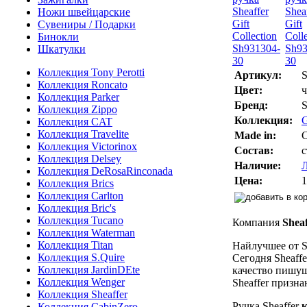
Ножи швейцарские
Сувениры / Подарки
Бинокли
Шкатулки
Коллекция Tony Perotti
Артикул:
S
Коллекция Roncato
Цвет:
Коллекция Parker
Бренд:
S
Коллекция Zippo
Коллекция:
G
Коллекция CAT
Коллекция Travelite
Made in:
Коллекция Victorinox
Состав:
с
Коллекция Delsey
Наличие:
Коллекция DeRosaRinconada
Цена:
1
Коллекция Brics
Коллекция Carlton
Коллекция Bric's
Коллекция Tucano
Компания
Shea
Коллекция Waterman
Коллекция Titan
Найлучшее от S
Коллекция S.Quire
Сегодня Sheaff
Коллекция JardinDEte
качество пишу
Коллекция Wenger
Sheaffer призн
Коллекция Sheaffer
Ручка Sheaffer
Коллекция CabinZero