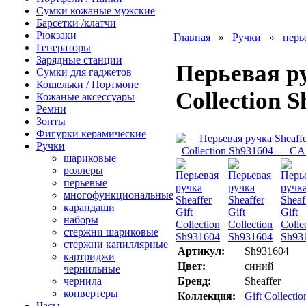
Сумки кожаные мужские
Барсетки /клатчи
Рюкзаки
Главная
»
Ручки
»
перь
Генераторы
Зарядные станции
Перьевая ру
Сумки для гаджетов
Кошельки / Портмоне
Collection 
Кожаные аксессуары
Ремни
Зонты
Фигурки керамические
Ручки
шариковые
роллеры
перьевые
многофункциональные
карандаши
наборы
стержни шариковые
стержни капиллярные
Артикул:
Sh931604
картриджи
Цвет:
синий
чернильные
чернила
Бренд:
Sheaffer
конвертеры
Коллекция:
Gift Collectio
Часы