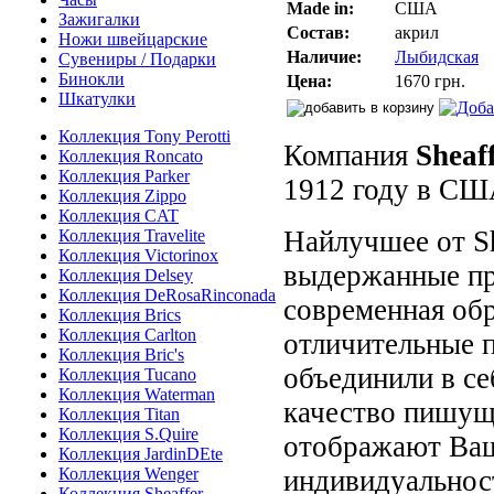
Made in:
США
Зажигалки
Состав:
акрил
Ножи швейцарские
Наличие:
Лыбидская
Сувениры / Подарки
Бинокли
Цена:
1670 грн.
Шкатулки
Коллекция Tony Perotti
Компания
Sheaf
Коллекция Roncato
Коллекция Parker
1912 году в СШ
Коллекция Zippo
Коллекция CAT
Найлучшее от Sh
Коллекция Travelite
Коллекция Victorinox
выдержанные пр
Коллекция Delsey
Коллекция DeRosaRinconada
современная обр
Коллекция Brics
Коллекция Carlton
отличительные 
Коллекция Bric's
объединили в се
Коллекция Tucano
Коллекция Waterman
качество пишущ
Коллекция Titan
Коллекция S.Quire
отображают Ваш
Коллекция JardinDEte
Коллекция Wenger
индивидуальност
Коллекция Sheaffer