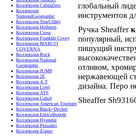
глобальный лид
Коллекция CabinZero
Коллекция
инструментов дл
NationalGeographic
Коллекция TrueUtility
Коллекция Hedgren
Ручка Sheaffer
к
Коллекция Cross
популярный, ис
Коллекция Franklin Covey
Коллекция MARCO
пишущий инстр
COVERNA
Коллекция Rock
высококачестве
Коллекция National
отливом, хроми
Geographic
Коллекция JUMP
нержавеющей ст
Коллекция 2E
Коллекция A.T
дизайна. Перо 
Коллекция Lojel
Коллекция ATS
Коллекция Gabol
Sheaffer
Sh9316
Коллекция American Tourister
Коллекция Black+Decker
Коллекция EnricoBenetti
Коллекция Hyundai
Коллекция Piquadro
Коллекция Zoppo