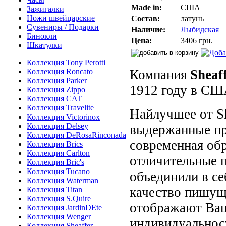
Made in:
США
Зажигалки
Ножи швейцарские
Состав:
латунь
Сувениры / Подарки
Наличие:
Лыбидская
Бинокли
Цена:
3406 грн.
Шкатулки
Коллекция Tony Perotti
Коллекция Roncato
Компания
Sheaf
Коллекция Parker
1912 году в СШ
Коллекция Zippo
Коллекция CAT
Коллекция Travelite
Найлучшее от Sh
Коллекция Victorinox
Коллекция Delsey
выдержанные пр
Коллекция DeRosaRinconada
современная обр
Коллекция Brics
Коллекция Carlton
отличительные 
Коллекция Bric's
Коллекция Tucano
объединили в се
Коллекция Waterman
качество пишущ
Коллекция Titan
Коллекция S.Quire
отображают Ваш
Коллекция JardinDEte
Коллекция Wenger
индивидуальност
Коллекция Sheaffer