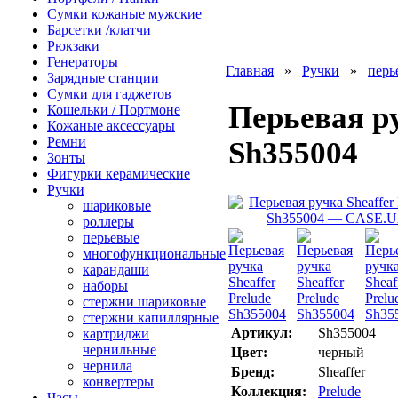
Сумки кожаные мужские
Барсетки /клатчи
Рюкзаки
Генераторы
Главная
»
Ручки
»
перь
Зарядные станции
Сумки для гаджетов
Перьевая ру
Кошельки / Портмоне
Кожаные аксессуары
Ремни
Sh355004
Зонты
Фигурки керамические
Ручки
шариковые
роллеры
перьевые
многофункциональные
карандаши
наборы
стержни шариковые
стержни капиллярные
Артикул:
Sh355004
картриджи
чернильные
Цвет:
черный
чернила
Бренд:
Sheaffer
конвертеры
Коллекция:
Prelude
Часы