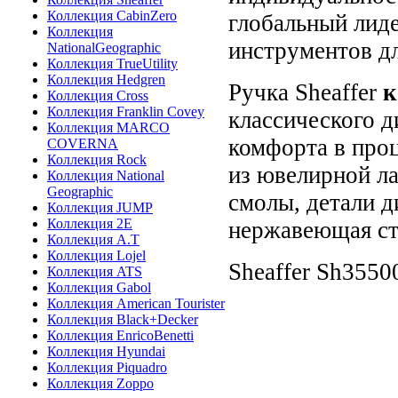
Коллекция CabinZero
глобальный лид
Коллекция
инструментов дл
NationalGeographic
Коллекция TrueUtility
Коллекция Hedgren
Ручка Sheaffer
к
Коллекция Cross
Коллекция Franklin Covey
классического д
Коллекция MARCO
комфорта в про
COVERNA
Коллекция Rock
из ювелирной ла
Коллекция National
Geographic
смолы, детали д
Коллекция JUMP
Коллекция 2E
нержавеющая ст
Коллекция A.T
Коллекция Lojel
Sheaffer
Sh3550
Коллекция ATS
Коллекция Gabol
Коллекция American Tourister
Коллекция Black+Decker
Коллекция EnricoBenetti
Коллекция Hyundai
Коллекция Piquadro
Коллекция Zoppo