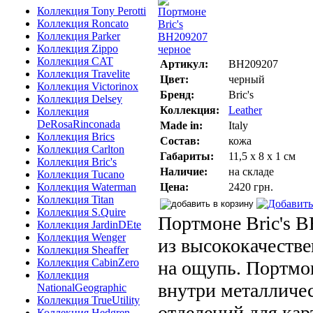
Коллекция Tony Perotti
Коллекция Roncato
Коллекция Parker
Коллекция Zippo
Коллекция CAT
Артикул:
BH209207
Коллекция Travelite
Цвет:
черный
Коллекция Victorinox
Бренд:
Bric's
Коллекция Delsey
Коллекция:
Leather
Коллекция
DeRosaRinconada
Made in:
Italy
Коллекция Brics
Состав:
кожа
Коллекция Carlton
Габариты:
11,5 х 8 х 1 см
Коллекция Bric's
Наличие:
на складе
Коллекция Tucano
Коллекция Waterman
Цена:
2420 грн.
Коллекция Titan
Коллекция S.Quire
Портмоне Bric's 
Коллекция JardinDEte
Коллекция Wenger
из высококачестве
Коллекция Sheaffer
Коллекция CabinZero
на ощупь. Портмо
Коллекция
внутри металличе
NationalGeographic
Коллекция TrueUtility
отделений для кар
Коллекция Hedgren