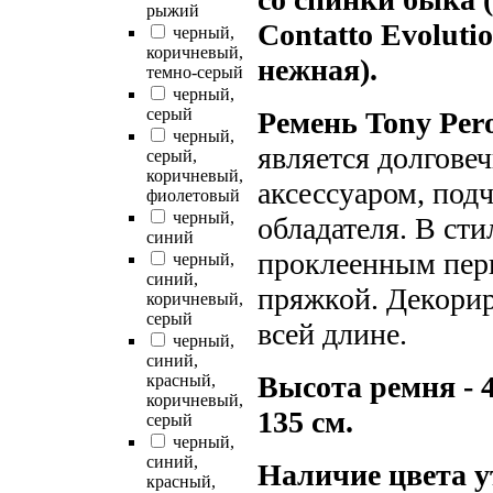
рыжий
Contatto Evoluti
черный,
коричневый,
нежная).
темно-серый
черный,
серый
Ремень Tony Pero
черный,
является долгов
серый,
коричневый,
аксессуаром, под
фиолетовый
черный,
обладателя. В сти
синий
проклеенным пер
черный,
синий,
пряжкой. Декори
коричневый,
серый
всей длине.
черный,
синий,
Высота ремня - 4
красный,
коричневый,
135 см.
серый
черный,
синий,
Наличие цвета у
красный,