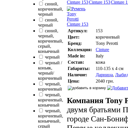
синий,
коричневый,
черный
синий,
черный
синий,
Артикул:
153
черный,
Цвет:
коричневый
коричневый,
Бренд:
Tony Perotti
серый,
Коллекция:
Cinture
коньячный
Made in:
Italy
черный
Состав:
кожа
черный /
коньяк,
Габариты:
110-135 х 4 см
черный/
Наличие:
Дарница
,
Лыбид
коричневый
Цена:
2040 грн.
черный,
коричневый
черный,
Компания Tony P
коричневый,
коньячный
двумя братьями П
черный,
коричневый,
городе Сан-Бониф
коньячный,
Первые коллекции
серый