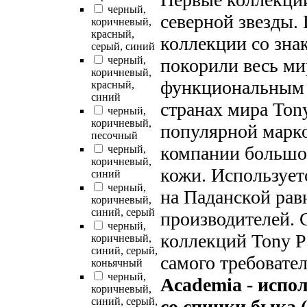
черный,
северной звезды.
коричневый,
красный,
коллекции со зна
серый, синий
черный,
покорили весь ми
коричневый,
функциональным н
красный,
синий
странах мира Tony
черный,
коричневый,
популярной марко
песочный
компании большое
черный,
коричневый,
кожи. Используе
синий
черный,
на Паданской рав
коричневый,
синий, серый
производителей. 
черный,
коллекций Tony Pe
коричневый,
синий, серый,
самого требовате
коньячный
черный,
Academia - испо
коричневый,
синий, серый,
со спинки быка (