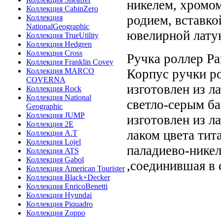
никелем, хромом
Коллекция CabinZero
родием, вставко
Коллекция
NationalGeographic
ювелирной лату
Коллекция TrueUtility
Коллекция Hedgren
Коллекция Cross
Ручка роллер Pa
Коллекция Franklin Covey
Коллекция MARCO
Корпус ручки ро
COVERNA
изготовлен из л
Коллекция Rock
Коллекция National
светло-серым б
Geographic
Коллекция JUMP
изготовлен из л
Коллекция 2E
лаком цвета тит
Коллекция A.T
Коллекция Lojel
паладиево-никел
Коллекция ATS
Коллекция Gabol
,соединившая в 
Коллекция American Tourister
Коллекция Black+Decker
Коллекция EnricoBenetti
Коллекция Hyundai
Коллекция Piquadro
Коллекция Zoppo