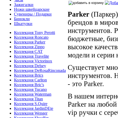
Зажигалки
Ножи швейцарские
Parker
(Паркер)
Сувениры / Подарки
Бинокли
брендов в миро
Шкатулки
инструментов. P
Коллекция Tony Perotti
бюджетные, бизн
Коллекция Roncato
Коллекция Parker
высокое качеств
Коллекция Zippo
Коллекция CAT
модели и серии 
Коллекция Travelite
Коллекция Victorinox
Коллекция Delsey
Существует мно
Коллекция DeRosaRinconada
инструментов. 
Коллекция Brics
Коллекция Carlton
- это Parker.
Коллекция Bric's
Коллекция Tucano
Коллекция Waterman
В нашем интерн
Коллекция Titan
Parker на любой
Коллекция S.Quire
Коллекция JardinDEte
vip ручки с сер
Коллекция Wenger
Коллекция Sheaffer