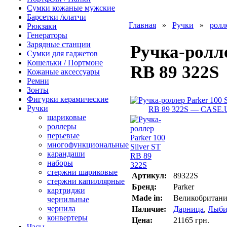
Сумки кожаные мужские
Барсетки /клатчи
Главная
»
Ручки
»
ролл
Рюкзаки
Генераторы
Зарядные станции
Ручка-ролле
Сумки для гаджетов
Кошельки / Портмоне
RB 89 322S
Кожаные аксессуары
Ремни
Зонты
Фигурки керамические
Ручки
шариковые
роллеры
перьевые
многофункциональные
карандаши
наборы
стержни шариковые
Артикул:
89322S
стержни капиллярные
Бренд:
Parker
картриджи
Made in:
Великобритани
чернильные
чернила
Наличие:
Дарница
,
Лыби
конвертеры
Цена:
21165 грн.
Часы