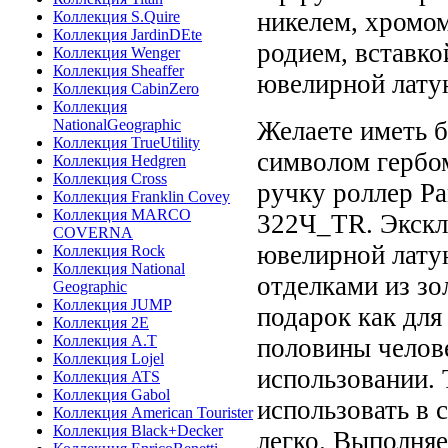
никелем, хромом
Коллекция S.Quire
Коллекция JardinDEte
родием, вставко
Коллекция Wenger
Коллекция Sheaffer
ювелирной лату
Коллекция CabinZero
Коллекция
NationalGeographic
Желаете иметь б
Коллекция TrueUtility
символом гербо
Коллекция Hedgren
Коллекция Cross
ручку роллер Pa
Коллекция Franklin Covey
Коллекция MARCO
322Ч_TR. Экскл
COVERNA
ювелирной лату
Коллекция Rock
Коллекция National
отделками из зо
Geographic
Коллекция JUMP
подарок как для
Коллекция 2E
Коллекция A.T
половины челове
Коллекция Lojel
использовании. 
Коллекция ATS
Коллекция Gabol
использовать в 
Коллекция American Tourister
Коллекция Black+Decker
легко. Выполняе