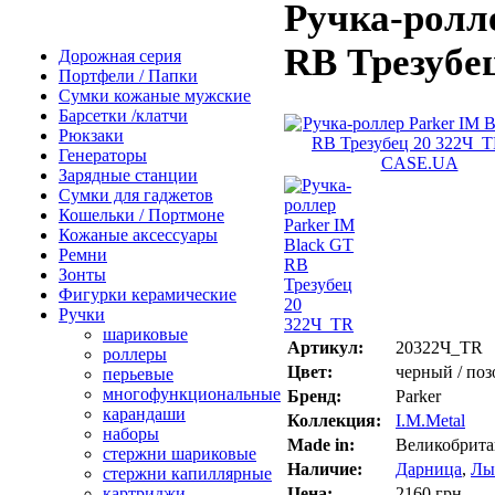
Ручка-ролл
RB Трезубе
Дорожная серия
Портфели / Папки
Сумки кожаные мужские
Барсетки /клатчи
Рюкзаки
Генераторы
Зарядные станции
Сумки для гаджетов
Кошельки / Портмоне
Кожаные аксессуары
Ремни
Зонты
Фигурки керамические
Ручки
шариковые
Артикул:
20322Ч_TR
роллеры
Цвет:
черный / поз
перьевые
многофункциональные
Бренд:
Parker
карандаши
Коллекция:
I.M.Metal
наборы
Made in:
Великобрита
стержни шариковые
Наличие:
Дарница
,
Лы
стержни капиллярные
картриджи
Цена:
2160 грн.