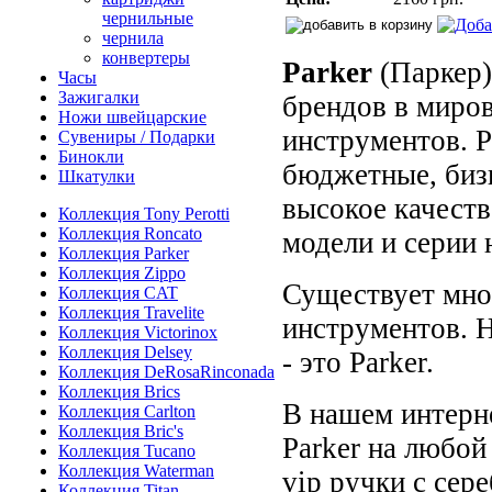
чернильные
чернила
конвертеры
Parker
(Паркер)
Часы
Зажигалки
брендов в миро
Ножи швейцарские
инструментов. P
Сувениры / Подарки
Бинокли
бюджетные, бизн
Шкатулки
высокое качеств
Коллекция Tony Perotti
Коллекция Roncato
модели и серии 
Коллекция Parker
Коллекция Zippo
Существует мно
Коллекция CAT
Коллекция Travelite
инструментов. 
Коллекция Victorinox
Коллекция Delsey
- это Parker.
Коллекция DeRosaRinconada
Коллекция Brics
В нашем интерн
Коллекция Carlton
Коллекция Bric's
Parker на любой
Коллекция Tucano
Коллекция Waterman
vip ручки с сер
Коллекция Titan