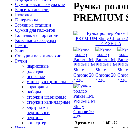
Ручка-ролле
Сумки кожаные мужские
Барсетки /клатчи
PREMIUM Sh
Рюкзаки
Генераторы
Зарядные станции
Сумки для гаджетов
Кошельки / Портмоне
Кожаные аксессуары
Ремни
Зонты
Фигурки керамические
Ручки
шариковые
роллеры
перьевые
многофункциональные
карандаши
наборы
стержни шариковые
стержни капиллярные
картриджи
чернильные
чернила
конвертеры
Артикул:
20422C
Часы