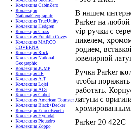
Коллекция CabinZero
Коллекция
В нашем интерн
NationalGeographic
Parker на любой
Коллекция TrueUtility
Коллекция Hedgren
vip ручки с сер
Коллекция Cross
Коллекция Franklin Covey
никелем, хромом
Коллекция MARCO
COVERNA
родием, вставко
Коллекция Rock
ювелирной лату
Коллекция National
Geographic
Коллекция JUMP
Ручка
Parker
кол
Коллекция 2E
Коллекция A.T
чтобы поражать
Коллекция Lojel
работать.
Корпу
Коллекция ATS
Коллекция Gabol
латуни с оригин
Коллекция American Tourister
Коллекция Black+Decker
хромированными
Коллекция EnricoBenetti
Коллекция Hyundai
Parker 20 422C
Коллекция Piquadro
Коллекция Zoppo