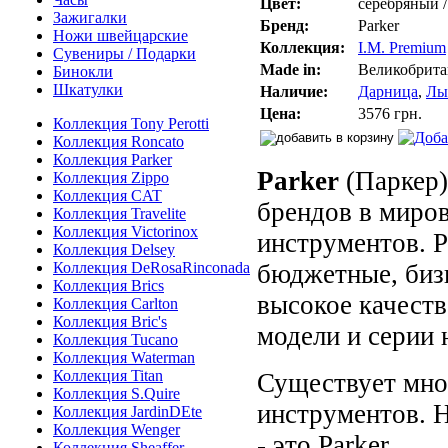
Цвет:
серебряный /
Зажигалки
Бренд:
Parker
Ножи швейцарские
Коллекция:
I.M. Premium
Сувениры / Подарки
Made in:
Великобрита
Бинокли
Шкатулки
Наличие:
Дарница
,
Лы
Цена:
3576 грн.
Коллекция Tony Perotti
Коллекция Roncato
Коллекция Parker
Parker
(Паркер)
Коллекция Zippo
Коллекция CAT
брендов в миро
Коллекция Travelite
Коллекция Victorinox
инструментов. P
Коллекция Delsey
Коллекция DeRosaRinconada
бюджетные, бизн
Коллекция Brics
высокое качеств
Коллекция Carlton
Коллекция Bric's
модели и серии 
Коллекция Tucano
Коллекция Waterman
Коллекция Titan
Существует мно
Коллекция S.Quire
инструментов. 
Коллекция JardinDEte
Коллекция Wenger
- это Parker.
Коллекция Sheaffer