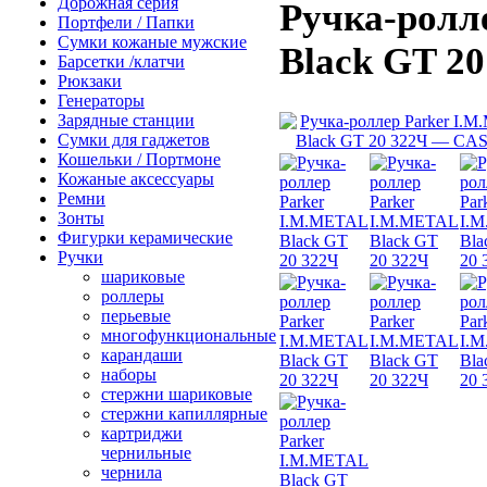
Дорожная серия
Ручка-ролл
Портфели / Папки
Сумки кожаные мужские
Black GT 2
Барсетки /клатчи
Рюкзаки
Генераторы
Зарядные станции
Сумки для гаджетов
Кошельки / Портмоне
Кожаные аксессуары
Ремни
Зонты
Фигурки керамические
Ручки
шариковые
роллеры
перьевые
многофункциональные
карандаши
наборы
стержни шариковые
стержни капиллярные
картриджи
чернильные
чернила