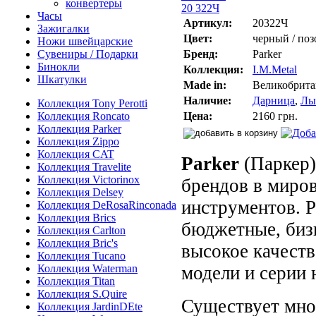
конвертеры
Часы
Артикул:
20322Ч
Зажигалки
Цвет:
черный / поз
Ножи швейцарские
Сувениры / Подарки
Бренд:
Parker
Бинокли
Коллекция:
I.M.Metal
Шкатулки
Made in:
Великобрита
Наличие:
Дарница
,
Лы
Коллекция Tony Perotti
Коллекция Roncato
Цена:
2160 грн.
Коллекция Parker
Коллекция Zippo
Коллекция CAT
Parker
(Паркер)
Коллекция Travelite
Коллекция Victorinox
брендов в миро
Коллекция Delsey
инструментов. P
Коллекция DeRosaRinconada
Коллекция Brics
бюджетные, бизн
Коллекция Carlton
Коллекция Bric's
высокое качеств
Коллекция Tucano
Коллекция Waterman
модели и серии 
Коллекция Titan
Коллекция S.Quire
Существует мно
Коллекция JardinDEte