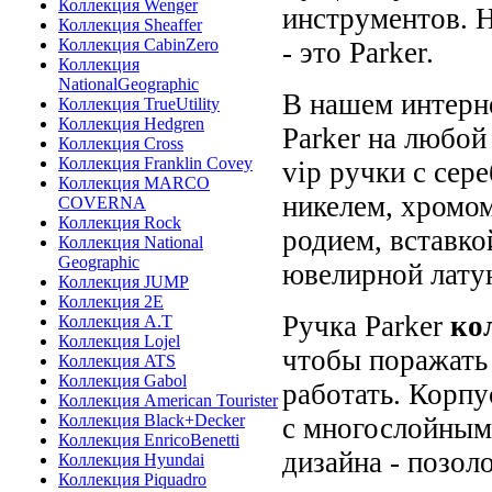
Коллекция Wenger
инструментов. 
Коллекция Sheaffer
Коллекция CabinZero
- это Parker.
Коллекция
NationalGeographic
В нашем интерн
Коллекция TrueUtility
Коллекция Hedgren
Parker на любой
Коллекция Cross
Коллекция Franklin Covey
vip ручки с сер
Коллекция MARCO
никелем, хромом
COVERNA
Коллекция Rock
родием, вставко
Коллекция National
Geographic
ювелирной лату
Коллекция JUMP
Коллекция 2E
Ручка
Parker
кол
Коллекция A.T
Коллекция Lojel
чтобы поражать
Коллекция ATS
Коллекция Gabol
работать.
Корпус
Коллекция American Tourister
Коллекция Black+Decker
с многослойным
Коллекция EnricoBenetti
дизайна - позол
Коллекция Hyundai
Коллекция Piquadro