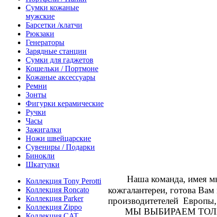
Сумки кожаные
мужские
Барсетки /клатчи
Рюкзаки
Генераторы
Зарядные станции
Сумки для гаджетов
Кошельки / Портмоне
Кожаные аксессуары
Ремни
Зонты
Фигурки керамические
Ручки
Часы
Зажигалки
Ножи швейцарские
Сувениры / Подарки
Бинокли
Шкатулки
Наша команда, имея мн
Коллекция Tony Perotti
кожгалантереи, готова Ва
Коллекция Roncato
Коллекция Parker
производитетелей Европы,
Коллекция Zippo
МЫ ВЫБИРАЕМ ТОЛЬ
Коллекция CAT