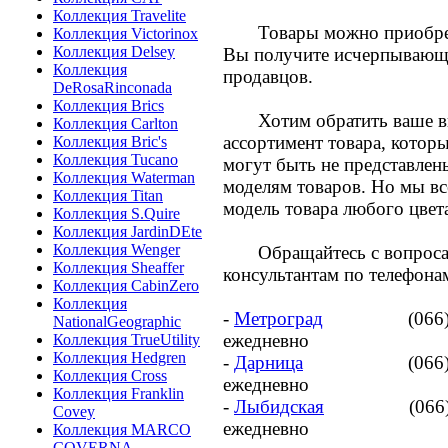
Коллекция Travelite
Товары можно приобрест
Коллекция Victorinox
Коллекция Delsey
Вы получите исчерпывающе
Коллекция
продавцов.
DeRosaRinconada
Коллекция Brics
Хотим обратить ваше вним
Коллекция Carlton
ассортимент товара, которы
Коллекция Bric's
Коллекция Tucano
могут быть не представлен
Коллекция Waterman
моделям товаров. Но мы в
Коллекция Titan
модель товара любого цвет
Коллекция S.Quire
Коллекция JardinDEte
Коллекция Wenger
Обращайтесь с вопросами
Коллекция Sheaffer
консультантам по телефона
Коллекция CabinZero
Коллекция
-
Метроград
(066) 817-02
NationalGeographic
ежедневно
Коллекция TrueUtility
Коллекция Hedgren
-
Дарница
(066) 801-93-
Коллекция Cross
ежедневно
Коллекция Franklin
-
Лыбидская
(066) 818-3
Covey
ежедневно
Коллекция MARCO
COVERNA