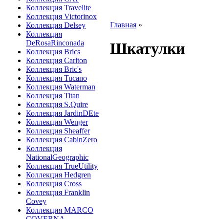
Коллекция Travelite
Коллекция Victorinox
Главная
»
Коллекция Delsey
Коллекция
DeRosaRinconada
Шкатулки
Коллекция Brics
Коллекция Carlton
Коллекция Bric's
Коллекция Tucano
Коллекция Waterman
Коллекция Titan
Коллекция S.Quire
Коллекция JardinDEte
Коллекция Wenger
Коллекция Sheaffer
Коллекция CabinZero
Коллекция
NationalGeographic
Коллекция TrueUtility
Коллекция Hedgren
Коллекция Cross
Коллекция Franklin
Covey
Коллекция MARCO
COVERNA