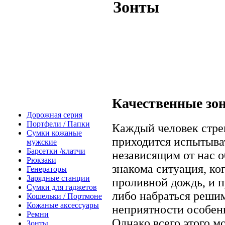
Зонты
Качественные зон
Дорожная серия
Портфели / Папки
Каждый человек стрем
Сумки кожаные
приходится испытыв
мужские
Барсетки /клатчи
независящим от нас 
Рюкзаки
знакома ситуация, ко
Генераторы
Зарядные станции
проливной дождь, и п
Сумки для гаджетов
либо набраться реши
Кошельки / Портмоне
Кожаные аксессуары
неприятности особенн
Ремни
Однако всего этого м
Зонты