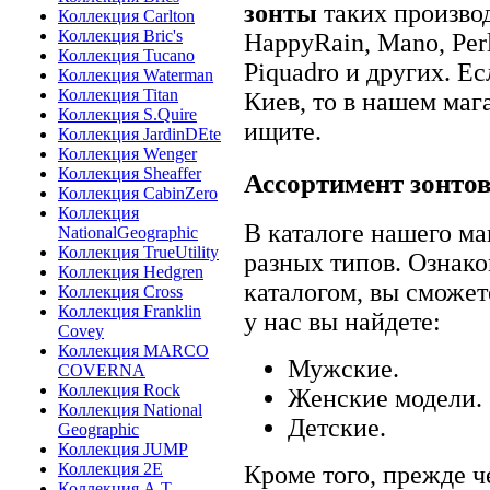
зонты
таких производ
Коллекция Carlton
Коллекция Bric's
HappyRain, Mano, Perle
Коллекция Tucano
Piquadro и других. Е
Коллекция Waterman
Коллекция Titan
Киев, то в нашем маг
Коллекция S.Quire
ищите.
Коллекция JardinDEte
Коллекция Wenger
Коллекция Sheaffer
Ассортимент зонтов
Коллекция CabinZero
Коллекция
В каталоге нашего ма
NationalGeographic
Коллекция TrueUtility
разных типов. Ознак
Коллекция Hedgren
каталогом, вы сможет
Коллекция Cross
Коллекция Franklin
у нас вы найдете:
Covey
Коллекция MARCO
Мужские.
COVERNA
Коллекция Rock
Женские модели.
Коллекция National
Детские.
Geographic
Коллекция JUMP
Коллекция 2E
Кроме того, прежде ч
Коллекция A.T