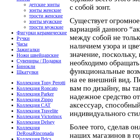
детские зонты
с собой зонт.
зонты женские
трости женские
Существует огромное
зонты мужские
трости мужские
вариаций данного “ак
Фигурки керамические
между собой не тольк
Ручки
Часы
наличием узора и цве
Зажигалки
значение, поскольку,
Ножи швейцарские
Сувениры / Подарки
необходимо обращать
Бинокли
функциональные возм
Шкатулки
на ее внешний вид. П
Коллекция Tony Perotti
вам по дизайну, вы т
Коллекция Roncato
Коллекция Parker
надежное средство от
Коллекция Zippo
аксессуар, способный
Коллекция CAT
Коллекция Travelite
индивидуального сти
Коллекция Victorinox
Коллекция Delsey
Более того, сделав он
Коллекция
DeRosaRinconada
наших магазинов в г
Коллекция Brics