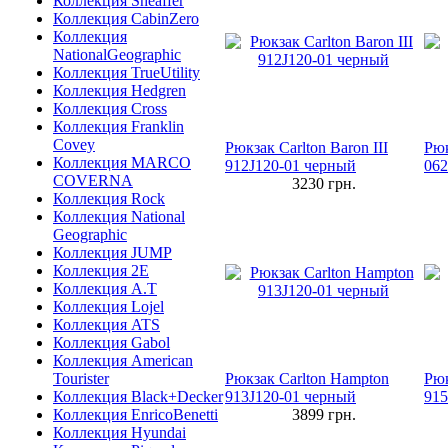
Коллекция Sheaffer
Коллекция CabinZero
Коллекция
NationalGeographic
Коллекция TrueUtility
Коллекция Hedgren
Коллекция Cross
Коллекция Franklin
Covey
Рюкзак Carlton Baron III
Рю
Коллекция MARCO
912J120-01 черный
062
COVERNA
3230
грн.
Коллекция Rock
Коллекция National
Geographic
Коллекция JUMP
Коллекция 2E
Коллекция A.T
Коллекция Lojel
Коллекция ATS
Коллекция Gabol
Коллекция American
Tourister
Рюкзак Carlton Hampton
Рюк
Коллекция Black+Decker
913J120-01 черный
915
Коллекция EnricoBenetti
3899
грн.
Коллекция Hyundai