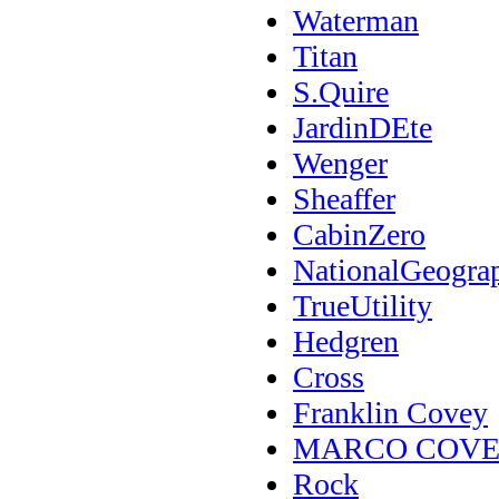
Waterman
Titan
S.Quire
JardinDEte
Wenger
Sheaffer
CabinZero
NationalGeogra
TrueUtility
Hedgren
Cross
Franklin Covey
MARCO COV
Rock