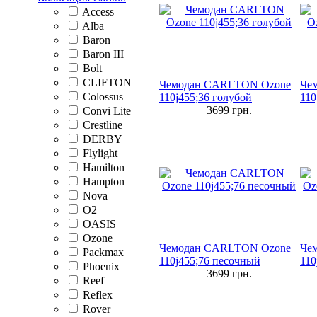
Access
Alba
Baron
Baron III
Bolt
CLIFTON
Чемодан CARLTON Ozone
Че
Colossus
110j455;36 голубой
110
3699
грн.
Convi Lite
Crestline
DERBY
Flylight
Hamilton
Hampton
Nova
O2
OASIS
Ozone
Чемодан CARLTON Ozone
Че
Packmax
110j455;76 песочный
110
Phoenix
3699
грн.
Reef
Reflex
Rover