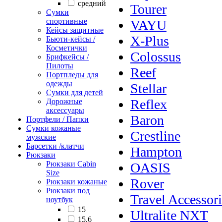
cредний
Tourer
Сумки
спортивные
VAYU
Кейсы защитные
X-Plus
Бьюти-кейсы /
Косметички
Colossus
Брифкейсы /
Пилоты
Reef
Портпледы для
одежды
Stellar
Сумки для детей
Reflex
Дорожные
аксессуары
Baron
Портфели / Папки
Сумки кожаные
Crestline
мужские
Барсетки /клатчи
Hampton
Рюкзаки
Рюкзаки Сabin
OASIS
Size
Rover
Рюкзаки кожаные
Рюкзаки под
Travel Accessori
ноутбук
15
Ultralite NXT
15,6