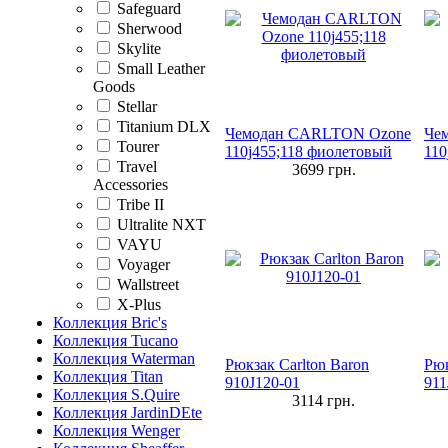
Safeguard
Sherwood
Skylite
Small Leather
Goods
Stellar
Titanium DLX
Чемодан CARLTON Ozone
Че
Tourer
110j455;118 фиолетовый
110
Travel
3699
грн.
Accessories
Tribe II
Ultralite NXT
VAYU
Voyager
Wallstreet
X-Plus
Коллекция Bric's
Коллекция Tucano
Коллекция Waterman
Рюкзак Carlton Baron
Рюк
Коллекция Titan
910J120-01
911
Коллекция S.Quire
3114
грн.
Коллекция JardinDEte
Коллекция Wenger