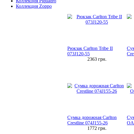
Коллекция Piquadro
Коллекция Zoppo
Рюкзак Carlton Tribe II
Сум
073J120-55
Cre
2363
грн.
Сумка дорожная Carlton
Сум
Crestline 074J155-26
OAS
1772
грн.