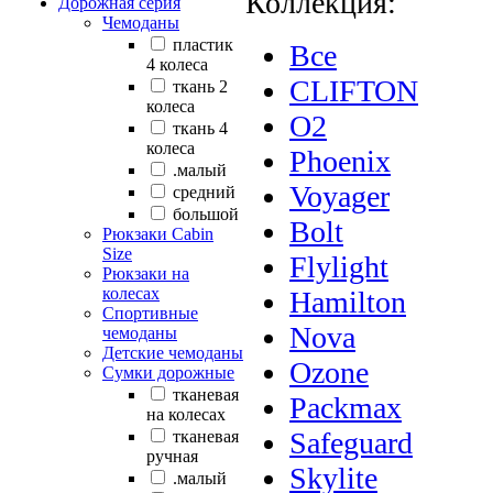
Коллекция:
Дорожная серия
Чемоданы
пластик
Все
4 колеса
CLIFTON
ткань 2
колеса
O2
ткань 4
колеса
Phoenix
.малый
Voyager
cредний
большой
Bolt
Рюкзаки Сabin
Size
Flylight
Рюкзаки на
колесах
Hamilton
Спортивные
Nova
чемоданы
Детские чемоданы
Ozone
Сумки дорожные
тканевая
Packmax
на колесах
Safeguard
тканевая
ручная
Skylite
.малый