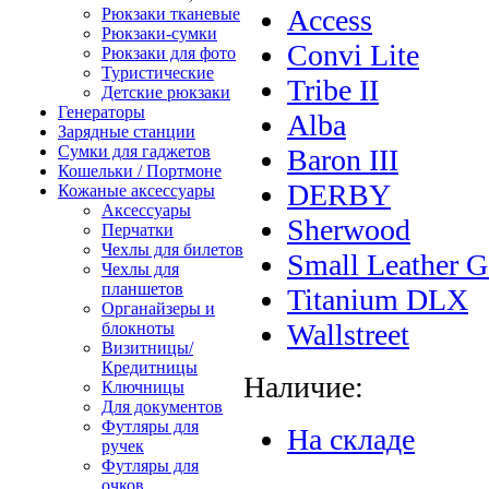
Access
Рюкзаки тканевые
Рюкзаки-сумки
Convi Lite
Рюкзаки для фото
Туристические
Tribe II
Детские рюкзаки
Генераторы
Alba
Зарядные станции
Сумки для гаджетов
Baron III
Кошельки / Портмоне
DERBY
Кожаные аксессуары
Аксессуары
Sherwood
Перчатки
Чехлы для билетов
Small Leather 
Чехлы для
планшетов
Titanium DLX
Органайзеры и
Wallstreet
блокноты
Визитницы/
Кредитницы
Наличие:
Ключницы
Для документов
Футляры для
На складе
ручек
Футляры для
очков