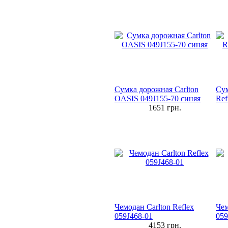
Сумка дорожная Carlton
Сум
OASIS 049J155-70 синяя
Ref
1651
грн.
Чемодан Carlton Reflex
Чем
059J468-01
059
4153
грн.