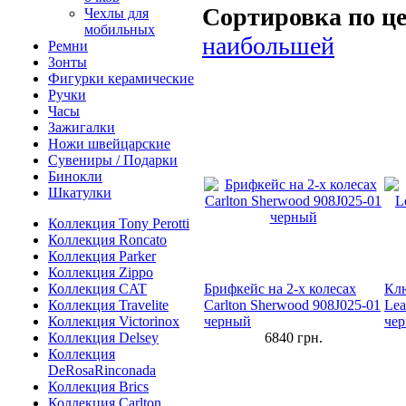
Сортировка по це
Чехлы для
мобильных
наибольшей
Ремни
Зонты
Фигурки керамические
Ручки
Часы
Зажигалки
Ножи швейцарские
Сувениры / Подарки
Бинокли
Шкатулки
Коллекция Tony Perotti
Коллекция Roncato
Коллекция Parker
Коллекция Zippo
Коллекция CAT
Брифкейс на 2-х колесах
Клю
Коллекция Travelite
Carlton Sherwood 908J025-01
Lea
Коллекция Victorinox
черный
чер
Коллекция Delsey
6840
грн.
Коллекция
DeRosaRinconada
Коллекция Brics
Коллекция Carlton