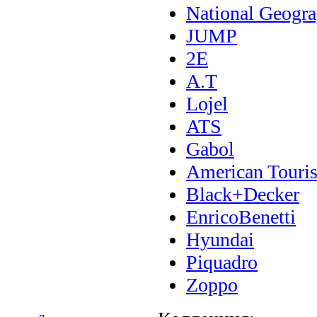
National Geogra
JUMP
2E
A.T
Lojel
ATS
Gabol
American Touris
Black+Decker
EnricoBenetti
Hyundai
Piquadro
Zoppo