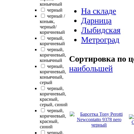
коньячный
На складе
черный
черный /
Дарница
коньяк,
черный/
Лыбидская
коричневый
Метроград
черный,
коричневый
черный,
коричневый,
Сортировка по ц
коньячный
черный,
наибольшей
коричневый,
коньячный,
серый
черный,
коричневый,
красный,
серый, синий
черный,
коричневый,
красный,
синий
черный,