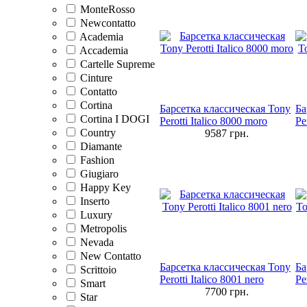
MonteRosso
Newcontatto
Academia
Accademia
Cartelle Supreme
Cinture
Contatto
Cortina
Барсетка классическая Tony
Ба
Cortina I DOGI
Perotti Italico 8000 moro
Pe
Country
9587
грн.
Diamante
Fashion
Giugiaro
Happy Key
Inserto
Luxury
Metropolis
Nevada
New Contatto
Барсетка классическая Tony
Ба
Scrittoio
Perotti Italico 8001 nero
Pe
Smart
7700
грн.
Star