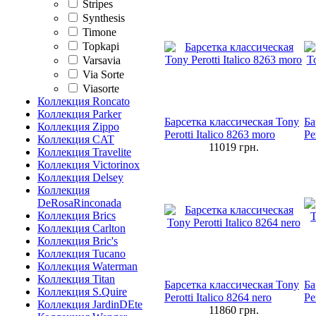
Stripes
Synthesis
Timone
Topkapi
Varsavia
Via Sorte
Viasorte
Коллекция Roncato
Коллекция Parker
Барсетка классическая Tony
Ба
Коллекция Zippo
Perotti Italico 8263 moro
Pe
Коллекция CAT
11019
грн.
Коллекция Travelite
Коллекция Victorinox
Коллекция Delsey
Коллекция
DeRosaRinconada
Коллекция Brics
Коллекция Carlton
Коллекция Bric's
Коллекция Tucano
Коллекция Waterman
Коллекция Titan
Барсетка классическая Tony
Ба
Коллекция S.Quire
Perotti Italico 8264 nero
Pe
Коллекция JardinDEte
11860
грн.