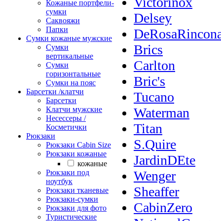
Victorinox
Кожаные портфели-
сумки
Delsey
Саквояжи
Папки
DeRosaRincon
Сумки кожаные мужские
Brics
Сумки
вертикальные
Carlton
Сумки
горизонтальные
Bric's
Сумки на пояс
Барсетки /клатчи
Tucano
Барсетки
Клатчи мужские
Waterman
Несессеры /
Titan
Косметички
Рюкзаки
S.Quire
Рюкзаки Сabin Size
Рюкзаки кожаные
JardinDEte
кожаные
Рюкзаки под
Wenger
ноутбук
Sheaffer
Рюкзаки тканевые
Рюкзаки-сумки
CabinZero
Рюкзаки для фото
Туристические