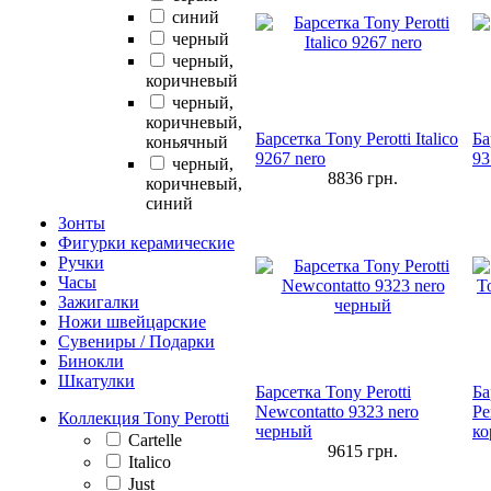
синий
черный
черный,
коричневый
черный,
коричневый,
Барсетка Tony Perotti Italico
Ба
коньячный
9267 nero
93
черный,
8836
грн.
коричневый,
синий
Зонты
Фигурки керамические
Ручки
Часы
Зажигалки
Ножи швейцарские
Сувениры / Подарки
Бинокли
Шкатулки
Барсетка Tony Perotti
Ба
Newcontatto 9323 nero
Pe
Коллекция Tony Perotti
черный
ко
Cartelle
9615
грн.
Italico
Just