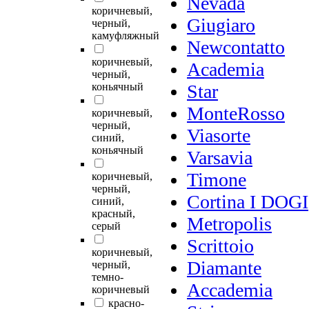
Nevada
коричневый,
Giugiaro
черный,
камуфляжный
Newcontatto
коричневый,
Academia
черный,
коньячный
Star
MonteRosso
коричневый,
черный,
Viasorte
синий,
коньячный
Varsavia
Timone
коричневый,
черный,
Cortina I DOGI
синий,
красный,
Metropolis
серый
Scrittoio
коричневый,
Diamante
черный,
темно-
Accademia
коричневый
красно-