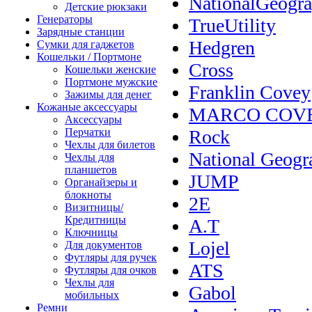
NationalGeogra
Детские рюкзаки
Генераторы
TrueUtility
Зарядные станции
Hedgren
Сумки для гаджетов
Кошельки / Портмоне
Cross
Кошельки женские
Портмоне мужские
Franklin Covey
Зажимы для денег
Кожаные аксессуары
MARCO COV
Аксессуары
Перчатки
Rock
Чехлы для билетов
National Geogr
Чехлы для
планшетов
JUMP
Органайзеры и
блокноты
2E
Визитницы/
Кредитницы
A.T
Ключницы
Lojel
Для документов
Футляры для ручек
ATS
Футляры для очков
Чехлы для
Gabol
мобильных
Ремни