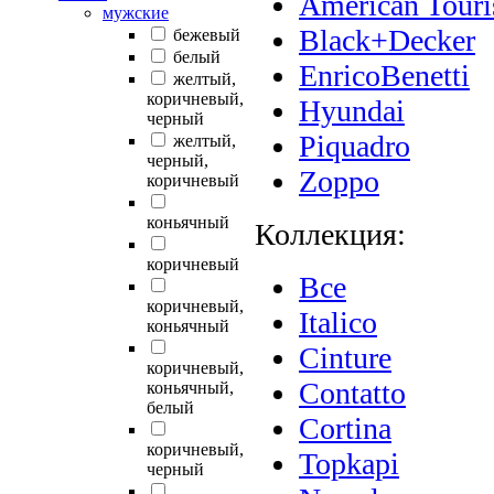
American Touri
мужские
Black+Decker
бежевый
белый
EnricoBenetti
желтый,
коричневый,
Hyundai
черный
Piquadro
желтый,
черный,
Zoppo
коричневый
коньячный
Коллекция:
коричневый
Все
коричневый,
Italico
коньячный
Cinture
коричневый,
Contatto
коньячный,
белый
Cortina
коричневый,
Topkapi
черный