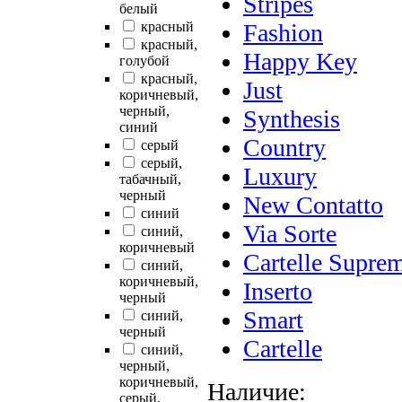
Stripes
белый
красный
Fashion
красный,
Happy Key
голубой
красный,
Just
коричневый,
черный,
Synthesis
синий
Country
серый
серый,
Luxury
табачный,
черный
New Contatto
синий
Via Sorte
синий,
коричневый
Cartelle Supre
синий,
коричневый,
Inserto
черный
Smart
синий,
черный
Cartelle
синий,
черный,
коричневый,
Наличие:
серый,