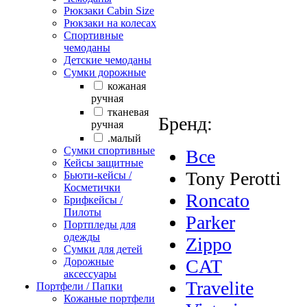
Рюкзаки Сabin Size
Рюкзаки на колесах
Спортивные
чемоданы
Детские чемоданы
Сумки дорожные
кожаная
ручная
тканевая
Бренд:
ручная
.малый
Сумки спортивные
Все
Кейсы защитные
Tony Perotti
Бьюти-кейсы /
Косметички
Roncato
Брифкейсы /
Пилоты
Parker
Портпледы для
одежды
Zippo
Сумки для детей
Дорожные
CAT
аксессуары
Travelite
Портфели / Папки
Кожаные портфели