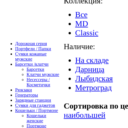
Коллекция:
Все
MD
Сlassic
Дорожная серия
Наличие:
Портфели / Папки
Сумки кожаные
На складе
мужские
Барсетки /клатчи
Дарница
Барсетки
Клатчи мужские
Лыбидская
Несессеры /
Косметички
Метроград
Рюкзаки
Генераторы
Зарядные станции
Сортировка по це
Сумки для гаджетов
Кошельки / Портмоне
наибольшей
Кошельки
женские
Портмоне