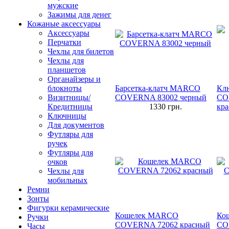
мужские
Зажимы для денег
Кожаные аксессуары
Аксессуары
Перчатки
Чехлы для билетов
Чехлы для
планшетов
Органайзеры и
блокноты
Барсетка-клатч MARCO
Кл
Визитницы/
COVERNA 83002 черный
CO
Кредитницы
1330
грн.
кра
Ключницы
Для документов
Футляры для
ручек
Футляры для
очков
Чехлы для
мобильных
Ремни
Зонты
Фигурки керамические
Кошелек MARCO
Ко
Ручки
COVERNA 72062 красный
CO
Часы