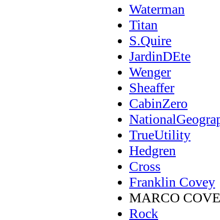
Waterman
Titan
S.Quire
JardinDEte
Wenger
Sheaffer
CabinZero
NationalGeogra
TrueUtility
Hedgren
Cross
Franklin Covey
MARCO COV
Rock