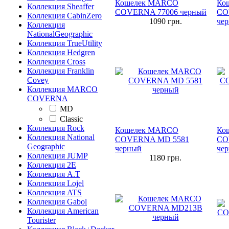
Кошелек MARCO
Ко
Коллекция Sheaffer
COVERNA 77006 черный
CO
Коллекция CabinZero
1090
грн.
че
Коллекция
NationalGeographic
Коллекция TrueUtility
Коллекция Hedgren
Коллекция Cross
Коллекция Franklin
Covey
Коллекция MARCO
COVERNA
MD
Сlassic
Коллекция Rock
Кошелек MARCO
Ко
Коллекция National
COVERNA MD 5581
CO
Geographic
черный
че
Коллекция JUMP
1180
грн.
Коллекция 2E
Коллекция A.T
Коллекция Lojel
Коллекция ATS
Коллекция Gabol
Коллекция American
Tourister