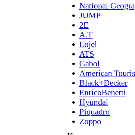
National Geogra
JUMP
2E
A.T
Lojel
ATS
Gabol
American Touris
Black+Decker
EnricoBenetti
Hyundai
Piquadro
Zoppo