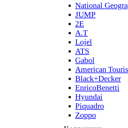
National Geogra
JUMP
2E
A.T
Lojel
ATS
Gabol
American Touris
Black+Decker
EnricoBenetti
Hyundai
Piquadro
Zoppo