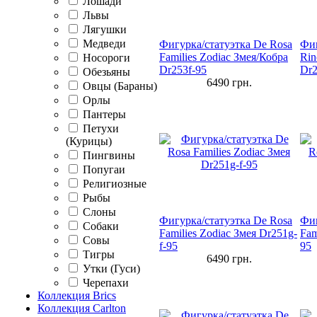
Лошади
Львы
Лягушки
Медведи
Фигурка/статуэтка De Rosa
Фиг
Families Zodiac Змея/Кобра
Rin
Носороги
Dr253f-95
Dr2
Обезьяны
6490
грн.
Овцы (Бараны)
Орлы
Пантеры
Петухи
(Курицы)
Пингвины
Попугаи
Религиозные
Рыбы
Слоны
Фигурка/статуэтка De Rosa
Фиг
Собаки
Families Zodiac Змея Dr251g-
Fam
Совы
f-95
95
Тигры
6490
грн.
Утки (Гуси)
Черепахи
Коллекция Brics
Коллекция Carlton