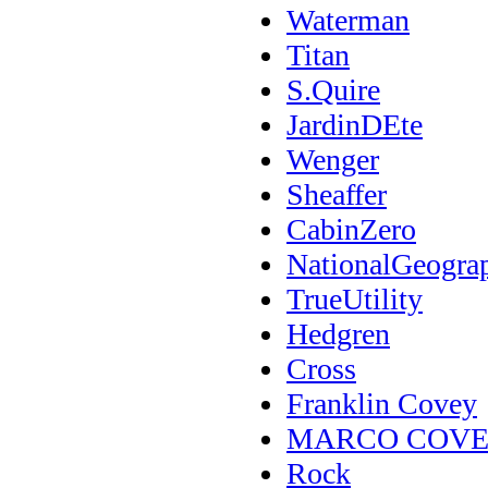
Waterman
Titan
S.Quire
JardinDEte
Wenger
Sheaffer
CabinZero
NationalGeogra
TrueUtility
Hedgren
Cross
Franklin Covey
MARCO COV
Rock