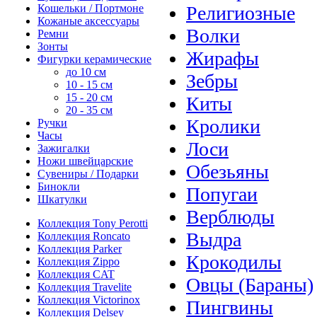
Кошельки / Портмоне
Религиозные
Кожаные аксессуары
Волки
Ремни
Зонты
Жирафы
Фигурки керамические
до 10 см
Зебры
10 - 15 см
15 - 20 см
Киты
20 - 35 см
Кролики
Ручки
Часы
Лоси
Зажигалки
Ножи швейцарские
Обезьяны
Сувениры / Подарки
Бинокли
Попугаи
Шкатулки
Верблюды
Коллекция Tony Perotti
Выдра
Коллекция Roncato
Коллекция Parker
Крокодилы
Коллекция Zippo
Коллекция CAT
Овцы (Бараны)
Коллекция Travelite
Коллекция Victorinox
Пингвины
Коллекция Delsey