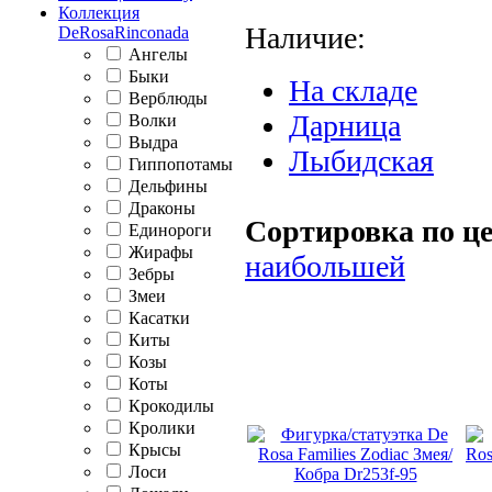
Коллекция
Наличие:
DeRosaRinconada
Ангелы
Быки
На складе
Верблюды
Дарница
Волки
Выдра
Лыбидская
Гиппопотамы
Дельфины
Драконы
Сортировка по це
Единороги
Жирафы
наибольшей
Зебры
Змеи
Касатки
Киты
Козы
Коты
Крокодилы
Кролики
Крысы
Лоси