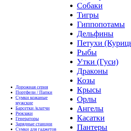
Собаки
Тигры
Гиппопотамы
Дельфины
Петухи (Куриц
Рыбы
Утки (Гуси)
Драконы
Козы
Дорожная серия
Крысы
Портфели / Папки
Орлы
Сумки кожаные
мужские
Ангелы
Барсетки /клатчи
Рюкзаки
Касатки
Генераторы
Зарядные станции
Пантеры
Сумки для гаджетов