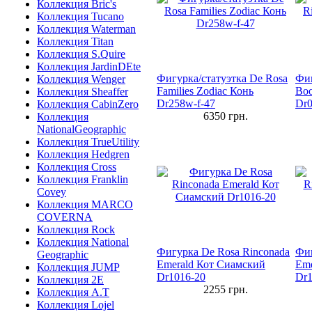
Коллекция Bric's
Коллекция Tucano
Коллекция Waterman
Коллекция Titan
Коллекция S.Quire
Коллекция JardinDEte
Фигурка/статуэтка De Rosa
Фиг
Коллекция Wenger
Families Zodiac Конь
Bo
Коллекция Sheaffer
Dr258w-f-47
Dr0
Коллекция CabinZero
6350
грн.
Коллекция
NationalGeographic
Коллекция TrueUtility
Коллекция Hedgren
Коллекция Cross
Коллекция Franklin
Covey
Коллекция MARCO
COVERNA
Коллекция Rock
Коллекция National
Фигурка De Rosa Rinconada
Фиг
Geographic
Emerald Кот Сиамский
Eme
Коллекция JUMP
Dr1016-20
Dr1
Коллекция 2E
2255
грн.
Коллекция A.T
Коллекция Lojel