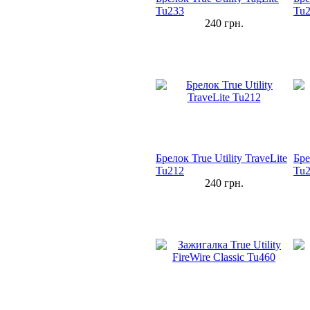
Tu233
Tu
240
грн.
Брелок True Utility TraveLite
Бре
Tu212
Tu
240
грн.