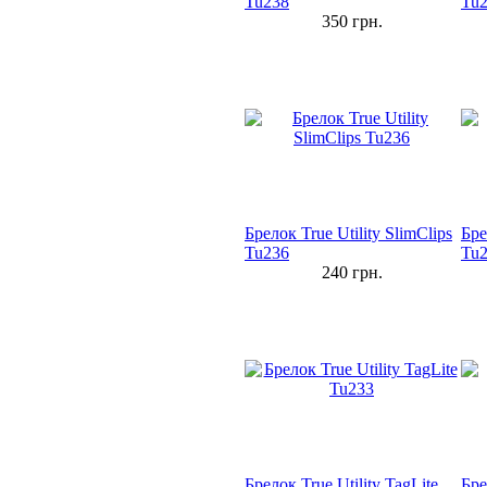
Tu238
Tu
350
грн.
Брелок True Utility SlimClips
Бре
Tu236
Tu2
240
грн.
Брелок True Utility TagLite
Бре