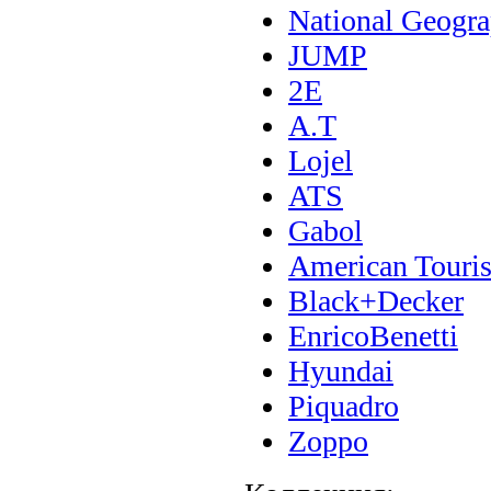
National Geogra
JUMP
2E
A.T
Lojel
ATS
Gabol
American Touris
Black+Decker
EnricoBenetti
Hyundai
Piquadro
Zoppo