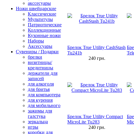
акссесуары
Ножи швейцарские
Классические
Мультитулы
Патриотические
Коллекционные
Кухонные ножи
Наборы
Аксессуары
Брелок True Utility CashStash
Бре
Сувениры / Подарки
Tu241b
Tel
брелки
240
грн.
визитницы/
кредитницы
держатели для
записей
для алкоголя
для бритья
для компьютера
для курения
для мобильного
зажимы для
галстука
Брелок True Utility Compact
Бре
зеркальца
MicroLite Tu283
Mic
игры
240
грн.
коробки для