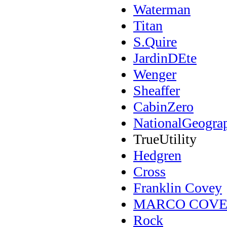
Waterman
Titan
S.Quire
JardinDEte
Wenger
Sheaffer
CabinZero
NationalGeogra
TrueUtility
Hedgren
Cross
Franklin Covey
MARCO COV
Rock