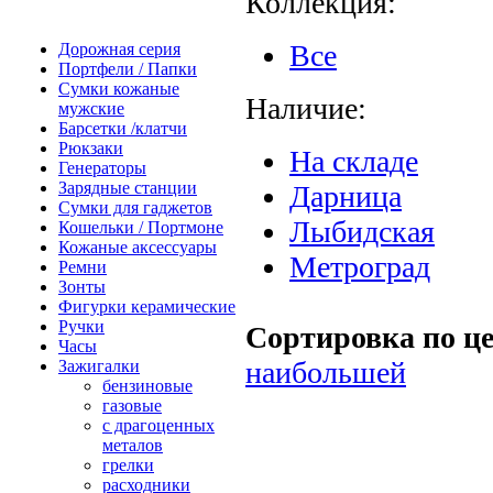
Коллекция:
Все
Дорожная серия
Портфели / Папки
Сумки кожаные
Наличие:
мужские
Барсетки /клатчи
Рюкзаки
На складе
Генераторы
Зарядные станции
Дарница
Сумки для гаджетов
Лыбидская
Кошельки / Портмоне
Кожаные аксессуары
Метроград
Ремни
Зонты
Фигурки керамические
Ручки
Сортировка по це
Часы
наибольшей
Зажигалки
бензиновые
газовые
с драгоценных
металов
грелки
расходники