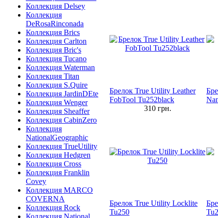
Коллекция Delsey
Коллекция
DeRosaRinconada
Коллекция Brics
Коллекция Carlton
Коллекция Bric's
Коллекция Tucano
Коллекция Waterman
Коллекция Titan
Коллекция S.Quire
Брелок True Utility Leather
Бре
Коллекция JardinDEte
FobTool Tu252black
Nan
Коллекция Wenger
310
грн.
Коллекция Sheaffer
Коллекция CabinZero
Коллекция
NationalGeographic
Коллекция TrueUtility
Коллекция Hedgren
Коллекция Cross
Коллекция Franklin
Covey
Коллекция MARCO
COVERNA
Брелок True Utility Locklite
Бре
Коллекция Rock
Tu250
Tu
Коллекция National