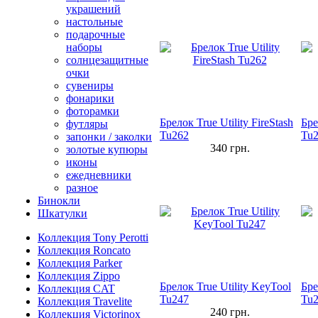
украшений
настольные
подарочные
наборы
солнцезащитные
очки
сувениры
фонарики
фоторамки
Брелок True Utility FireStash
Бре
футляры
Tu262
Tu
запонки / заколки
340
грн.
золотые купюры
иконы
ежедневники
разное
Бинокли
Шкатулки
Коллекция Tony Perotti
Коллекция Roncato
Коллекция Parker
Коллекция Zippo
Брелок True Utility KeyTool
Бре
Коллекция CAT
Tu247
Tu2
Коллекция Travelite
240
грн.
Коллекция Victorinox