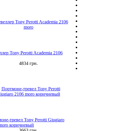
ллер Tony Perotti Academia 2106
4834
грн.
оне-тревел Tony Perotti Giugiaro
moro коричневый
3663
грн.