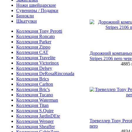
Ножи швейцарские
Сувениры / Подарки
Бинокли
Шкатулки
Коллекция Tony Perotti
Коллекция Roncato
Коллекция Parker
Коллекция Zippo
Коллекция CAT
Дорожний компаньон 
Коллекция Travelite
Stripes 2106 nero че
Коллекция Victorinox
4885
Коллекция Delsey
Коллекция DeRosaRinconada
Коллекция Brics
Коллекция Carlton
Коллекция Bric's
Коллекция Tucano
Коллекция Waterman
Коллекция Titan
Коллекция S.Quire
Коллекция JardinDEte
Тревеллер Tony Perot
Коллекция Wenger
nero
Коллекция Sheaffer
4834
Коллекция CabinZero