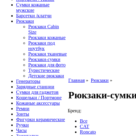
Сумки кожаные
мужские
Барсетки /клатчи
Рюкзаки
Рюкзаки Сabin
Size
Рюкзаки кожаные
Рюкзаки под
ноутбук
Рюкзаки тканевые
Рюкзаки-сумки
Рюкзаки для фото
Туристические
Детские рюкзаки
Главная
»
Рюкзаки
»
Генераторы
Зарядные станции
Сумки для гаджетов
Рюкзаки-сумк
Кошельки / Портмоне
Кожаные аксессуары
Ремни
Бренд:
Зонты
Фигурки керамические
Все
Ручки
CAT
Часы
Roncato
Зажигалки