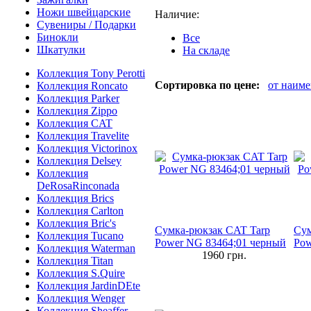
Ножи швейцарские
Наличие:
Сувениры / Подарки
Бинокли
Все
Шкатулки
На складе
Коллекция Tony Perotti
Сортировка по цене:
от наим
Коллекция Roncato
Коллекция Parker
Коллекция Zippo
Коллекция CAT
Коллекция Travelite
Коллекция Victorinox
Коллекция Delsey
Коллекция
DeRosaRinconada
Коллекция Brics
Коллекция Carlton
Коллекция Bric's
Сумка-рюкзак CAT Tarp
Сум
Коллекция Tucano
Power NG 83464;01 черный
Pow
Коллекция Waterman
1960
грн.
Коллекция Titan
Коллекция S.Quire
Коллекция JardinDEte
Коллекция Wenger
Коллекция Sheaffer