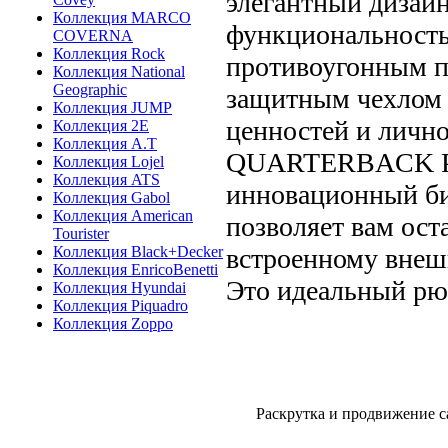
элегантный дизайн
Коллекция MARCO
функциональность
COVERNA
Коллекция Rock
противоугонным п
Коллекция National
Geographic
защитным чехлом
Коллекция JUMP
ценностей и личн
Коллекция 2E
Коллекция A.T
QUARTERBACK P
Коллекция Lojel
Коллекция ATS
инновационный би
Коллекция Gabol
Коллекция American
позволяет вам оста
Tourister
Коллекция Black+Decker
встроенному внеш
Коллекция EnricoBenetti
Это идеальный рюк
Коллекция Hyundai
Коллекция Piquadro
Коллекция Zoppo
Раскрутка и продвижение с