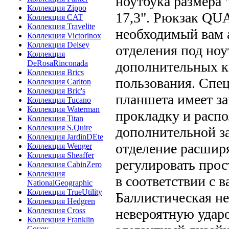
ноутбука размера 
Коллекция Zippo
17,3". Рюкзак Q
Коллекция CAT
Коллекция Travelite
необходимый вам а
Коллекция Victorinox
Коллекция Delsey
отделения под ноу
Коллекция
DeRosaRinconada
дополнительных к
Коллекция Brics
пользования. Спе
Коллекция Carlton
Коллекция Bric's
планшета имеет 
Коллекция Tucano
Коллекция Waterman
прокладку и расп
Коллекция Titan
Коллекция S.Quire
дополнительной з
Коллекция JardinDEte
отделение расширя
Коллекция Wenger
Коллекция Sheaffer
регулировать прос
Коллекция CabinZero
Коллекция
в соответствии с 
NationalGeographic
Коллекция TrueUtility
Баллистическая не
Коллекция Hedgren
Коллекция Cross
невероятную ударо
Коллекция Franklin
Covey