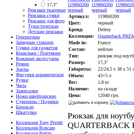
17,3"
Рюкзаки тканевые
Рюкзаки-сумки
Артикул:
119860200
Рюкзаки для фото
Цвет:
черный
Туристические
Бренд:
Delsey
Детские рюкзаки
Коллекция:
Quarterback PR
Генераторы
Зарядные станции
Made in:
France
Сумки для гаджетов
Состав:
нейлон
Кошельки / Портмоне
Тип:
рюкзак под ноутб
Кожаные аксессуары
Размер:
17,3"
Ремни
Габариты:
22/24,5 х 38 х 51 
Зонты
Фигурки керамические
Объем:
43+5 л
Ручки
Вес:
1,8 кг
Часы
Наличие:
на складе
Зажигалки
Цена:
12040 грн.
Ножи швейцарские
Сувениры / Подарки
Бинокли
Шкатулки
Рюкзак для ноутбу
Коллекция Tony Perotti
QUARTERBACK P
Коллекция Roncato
Коллекция Parker