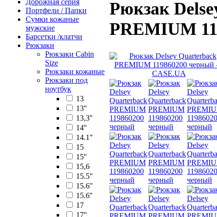
Дорожная серия
Рюкзак Delse
Портфели / Папки
Сумки кожаные
PREMIUM 119
мужские
Барсетки /клатчи
Рюкзаки
Рюкзаки Сabin
Size
Рюкзаки кожаные
Рюкзаки под
ноутбук
13
13''
13,3''
14''
14.1"
15
15''
15,6
15.5"
15.6"
15.6''
17
17"