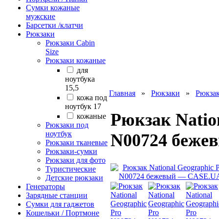
Сумки кожаные
мужские
Барсетки /клатчи
Рюкзаки
Рюкзаки Сabin
Size
Рюкзаки кожаные
для
ноутбука
15,5
Главная
»
Рюкзаки
»
Рюкза
кожа под
ноутбук 17
Рюкзак Natio
кожаные
Рюкзаки под
ноутбук
N00724 беже
Рюкзаки тканевые
Рюкзаки-сумки
Рюкзаки для фото
Туристические
Детские рюкзаки
Генераторы
Зарядные станции
Сумки для гаджетов
Кошельки / Портмоне