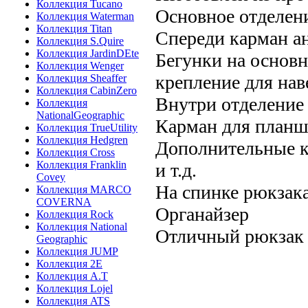
Коллекция Tucano
Основное отделен
Коллекция Waterman
Коллекция Titan
Спереди карман а
Коллекция S.Quire
Коллекция JardinDEte
Бегунки на основ
Коллекция Wenger
крепление для нав
Коллекция Sheaffer
Коллекция CabinZero
Внутри отделение
Коллекция
NationalGeographic
Карман для планш
Коллекция TrueUtility
Коллекция Hedgren
Дополнительные к
Коллекция Cross
Коллекция Franklin
и т.д.
Covey
На спинке рюкзак
Коллекция MARCO
COVERNA
Органайзер
Коллекция Rock
Коллекция National
Отличный рюкзак д
Geographic
Коллекция JUMP
Коллекция 2E
Коллекция A.T
Коллекция Lojel
Коллекция ATS