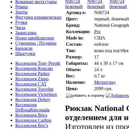
Кожаные аксессуары
Ремни
Зонты
Артикул:
N00724
Фигурки керамические
Цвет:
черный, бежевый
Ручки
Бренд:
National Geograph
Часы
Коллекция:
Pro
Зажигалки
Ножи швейцарские
Made in:
США
Сувениры / Подарки
Состав:
нейлон
Бинокли
Тип:
кожа под ноутбук
Шкатулки
Размер:
17
Коллекция Tony Perotti
Габариты:
44 х 30 х 17 см
Коллекция Roncato
Объем:
24 л
Коллекция Parker
Вес:
0,7 кг
Коллекция Zippo
Наличие:
Метроград
Коллекция CAT
Цена:
2099 грн.
Коллекция Travelite
Коллекция Victorinox
Коллекция Delsey
Коллекция
Рюкзак National 
DeRosaRinconada
Коллекция Brics
отделением для н
Коллекция Carlton
Изготовлен из про
Коллекция Bric's