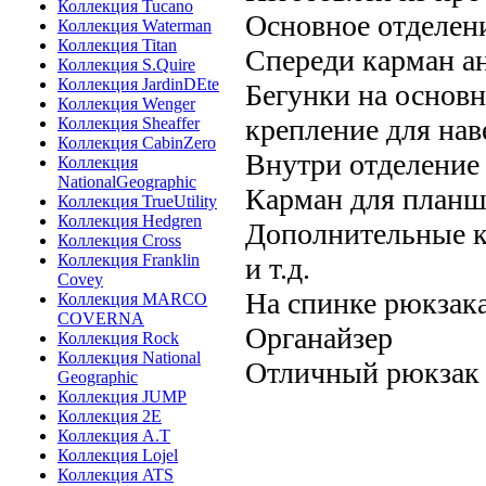
Коллекция Tucano
Основное отделен
Коллекция Waterman
Коллекция Titan
Спереди карман а
Коллекция S.Quire
Коллекция JardinDEte
Бегунки на основ
Коллекция Wenger
крепление для нав
Коллекция Sheaffer
Коллекция CabinZero
Внутри отделение
Коллекция
NationalGeographic
Карман для планш
Коллекция TrueUtility
Коллекция Hedgren
Дополнительные к
Коллекция Cross
Коллекция Franklin
и т.д.
Covey
На спинке рюкзак
Коллекция MARCO
COVERNA
Органайзер
Коллекция Rock
Коллекция National
Отличный рюкзак д
Geographic
Коллекция JUMP
Коллекция 2E
Коллекция A.T
Коллекция Lojel
Коллекция ATS