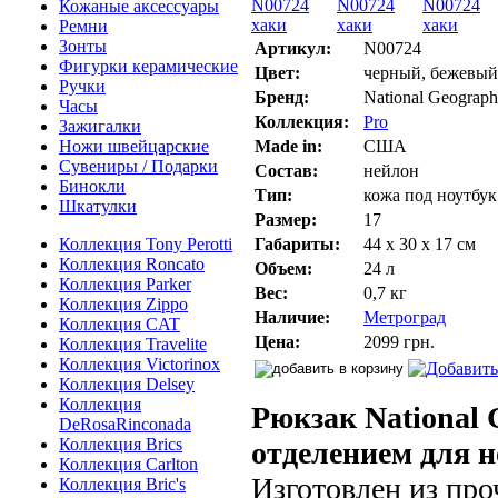
Кожаные аксессуары
Ремни
Зонты
Артикул:
N00724
Фигурки керамические
Цвет:
черный, бежевый
Ручки
Бренд:
National Geograph
Часы
Коллекция:
Pro
Зажигалки
Ножи швейцарские
Made in:
США
Сувениры / Подарки
Состав:
нейлон
Бинокли
Тип:
кожа под ноутбук
Шкатулки
Размер:
17
Коллекция Tony Perotti
Габариты:
44 х 30 х 17 см
Коллекция Roncato
Объем:
24 л
Коллекция Parker
Вес:
0,7 кг
Коллекция Zippo
Наличие:
Метроград
Коллекция CAT
Цена:
2099 грн.
Коллекция Travelite
Коллекция Victorinox
Коллекция Delsey
Коллекция
Рюкзак National 
DeRosaRinconada
Коллекция Brics
отделением для н
Коллекция Carlton
Изготовлен из про
Коллекция Bric's