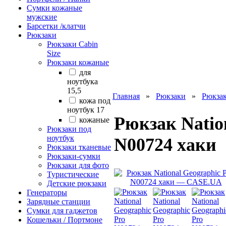
Сумки кожаные
мужские
Барсетки /клатчи
Рюкзаки
Рюкзаки Сabin
Size
Рюкзаки кожаные
для
ноутбука
15,5
Главная
»
Рюкзаки
»
Рюкза
кожа под
ноутбук 17
Рюкзак Natio
кожаные
Рюкзаки под
ноутбук
N00724 хаки
Рюкзаки тканевые
Рюкзаки-сумки
Рюкзаки для фото
Туристические
Детские рюкзаки
Генераторы
Зарядные станции
Сумки для гаджетов
Кошельки / Портмоне