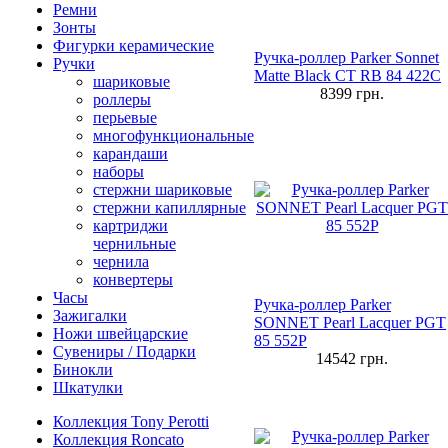
Ремни
Зонты
Фигурки керамические
Ручка-роллер Parker Sonnet
Ручки
Matte Black CT RB 84 422C
шариковые
8399
грн.
роллеры
перьевые
многофункциональные
карандаши
наборы
стержни шариковые
стержни капиллярные
картриджи
чернильные
чернила
конвертеры
Часы
Ручка-роллер Parker
Зажигалки
SONNET Pearl Lacquer PGT
Ножи швейцарские
85 552P
Сувениры / Подарки
14542
грн.
Бинокли
Шкатулки
Коллекция Tony Perotti
Коллекция Roncato