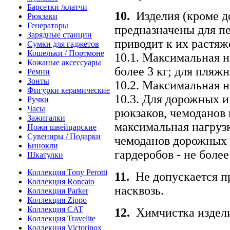
Барсетки /клатчи
10.
Изделия (кроме д
Рюкзаки
Генераторы
предназначены для пе
Зарядные станции
приводит к их растя
Сумки для гаджетов
Кошельки / Портмоне
10.1. Максимальная н
Кожаные аксессуары
более 3 кг; для пляжн
Ремни
Зонты
10.2. Максимальная н
Фигурки керамические
10.3. Для дорожных и
Ручки
Часы
рюкзаков, чемоданов
Зажигалки
максимальная нагрузк
Ножи швейцарские
Сувениры / Подарки
чемоданов дорожных 
Бинокли
гардеробов - не более
Шкатулки
Коллекция Tony Perotti
11.
Не допускается 
Коллекция Roncato
насквозь.
Коллекция Parker
Коллекция Zippo
Коллекция CAT
12.
Химчистка издели
Коллекция Travelite
Коллекция Victorinox