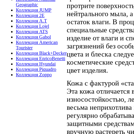
протрите поверхност
Geographic
Коллекция JUMP
нейтрального мыла, а
Коллекция 2E
остаток влаги. В про
Коллекция A.T
Коллекция Lojel
специальные средств
Коллекция ATS
изделие от влаги и 
Коллекция Gabol
Коллекция American
загрязнений без особ
Tourister
цвета и блеска следу
Коллекция Black+Decker
Коллекция EnricoBenetti
косметические средст
Коллекция Hyundai
цвет изделия.
Коллекция Piquadro
Коллекция Zoppo
Кожа с фактурой «ст
Эта кожа отличается
износостойкостью, ле
весьма неприхотлива 
регулярно обрабатыв
защитными средствам
вручную растереть ч