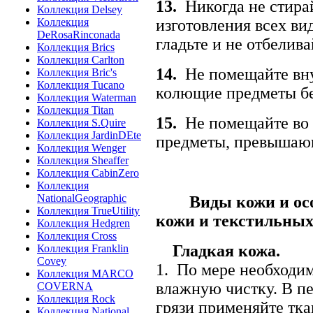
13.
Никогда не стирай
Коллекция Delsey
Коллекция
изготовления всех ви
DeRosaRinconada
гладьте и не отбелив
Коллекция Brics
Коллекция Carlton
14.
Не помещайте вну
Коллекция Bric's
Коллекция Tucano
колющие предметы бе
Коллекция Waterman
Коллекция Titan
15.
Не помещайте во 
Коллекция S.Quire
Коллекция JardinDEte
предметы, превышающ
Коллекция Wenger
Коллекция Sheaffer
Коллекция CabinZero
Коллекция
NationalGeographic
Виды кожи и особе
Коллекция TrueUtility
кожи и текстильных
Коллекция Hedgren
Коллекция Cross
Гладкая кожа.
Коллекция Franklin
Covey
1. По мере необходи
Коллекция MARCO
влажную чистку. В пе
COVERNA
Коллекция Rock
грязи применяйте тка
Коллекция National