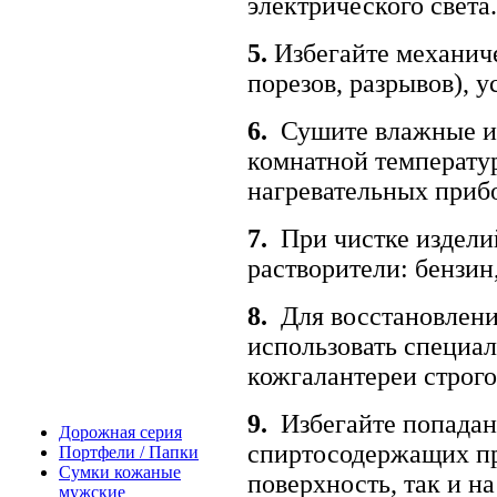
электрического света.
5.
Избегайте механич
порезов, разрывов), 
6.
Сушите влажные из
комнатной температур
нагревательных приб
7.
При чистке изделий
растворители: бензин,
8.
Для восстановлени
использовать специал
кожгалантереи строго
9.
Избегайте попадан
Дорожная серия
спиртосодержащих пр
Портфели / Папки
Сумки кожаные
поверхность, так и н
мужские