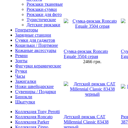
Рюкзаки тканевые
Рюкзаки-сумки
Рюкзаки для фото
Туристические
Детские рюкзаки
Генераторы
Зарядные станции
Сумки для гаджетов
Кошельки / Портмоне
Кожаные аксессуары
Сумка-рюкзак Roncato
Сум
Ремни
Eguale 3504 серая
Egu
Зонты
2466
грн.
Фигурки керамические
Ручки
Часы
Зажигалки
Ножи швейцарские
Сувениры / Подарки
Бинокли
Шкатулки
Коллекция Tony Perotti
Коллекция Roncato
Детский рюкзак CAT
Рюк
Коллекция Parker
Millennial Classic 83438
387
Коллекция Zippo
черный