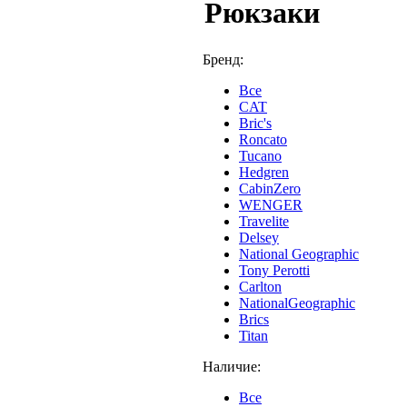
Рюкзаки
Бренд:
Все
CAT
Bric's
Roncato
Tucano
Hedgren
CabinZero
WENGER
Travelite
Delsey
National Geographic
Tony Perotti
Carlton
NationalGeographic
Brics
Titan
Наличие:
Все