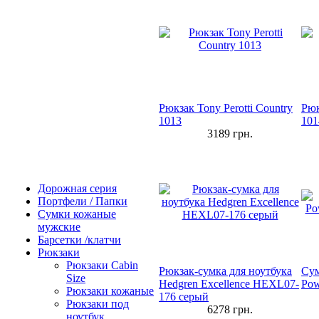
Рюкзак Tony Perotti Country
Рюк
1013
101
3189
грн.
Дорожная серия
Портфели / Папки
Сумки кожаные
мужские
Барсетки /клатчи
Рюкзаки
Рюкзаки Сabin
Рюкзак-сумка для ноутбука
Сум
Size
Hedgren Excellence HEXL07-
Pow
Рюкзаки кожаные
176 серый
Рюкзаки под
6278
грн.
ноутбук