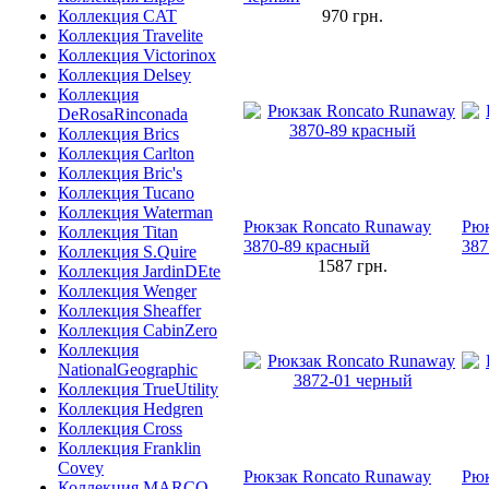
Коллекция CAT
970
грн.
Коллекция Travelite
Коллекция Victorinox
Коллекция Delsey
Коллекция
DeRosaRinconada
Коллекция Brics
Коллекция Carlton
Коллекция Bric's
Коллекция Tucano
Коллекция Waterman
Рюкзак Roncato Runaway
Рюк
Коллекция Titan
3870-89 красный
387
Коллекция S.Quire
1587
грн.
Коллекция JardinDEte
Коллекция Wenger
Коллекция Sheaffer
Коллекция CabinZero
Коллекция
NationalGeographic
Коллекция TrueUtility
Коллекция Hedgren
Коллекция Cross
Коллекция Franklin
Covey
Рюкзак Roncato Runaway
Рюк
Коллекция MARCO