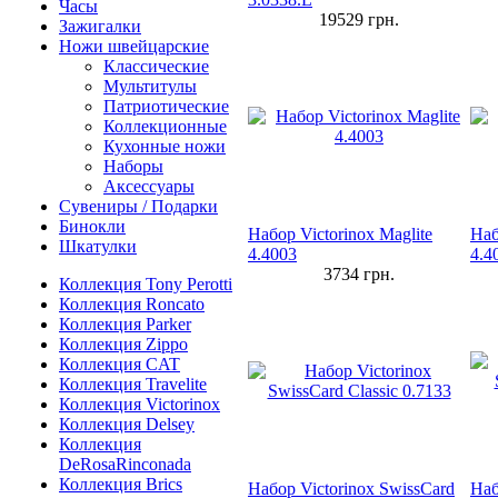
Часы
19529
грн.
Зажигалки
Ножи швейцарские
Классические
Мультитулы
Патриотические
Коллекционные
Кухонные ножи
Наборы
Аксессуары
Сувениры / Подарки
Бинокли
Набор Victorinox Maglite
Наб
Шкатулки
4.4003
4.4
3734
грн.
Коллекция Tony Perotti
Коллекция Roncato
Коллекция Parker
Коллекция Zippo
Коллекция CAT
Коллекция Travelite
Коллекция Victorinox
Коллекция Delsey
Коллекция
DeRosaRinconada
Коллекция Brics
Набор Victorinox SwissCard
Наб