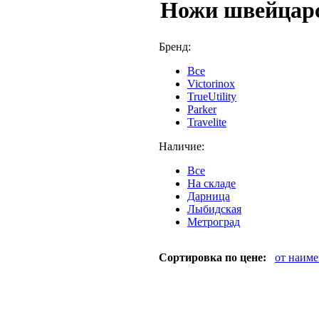
Ножи швейцар
Бренд:
Все
Victorinox
TrueUtility
Parker
Travelite
Наличие:
Все
На складе
Дарница
Лыбидская
Метроград
Сортировка по цене:
от наим