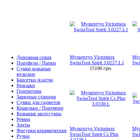
Мультитул Victorinox
Мул
Дорожная серия
SwissTool Spirit 3.0227.L1
Swi
Портфели / Папки
15190
грн.
Сумки кожаные
мужские
Барсетки /клатчи
Рюкзаки
Генераторы
Зарядные станции
Сумки для гаджетов
Кошельки / Портмоне
Кожаные аксессуары
Ремни
Зонты
Мультитул Victorinox
Мул
Фигурки керамические
SwissTool Spirit Cs Plus
Swi
Ручки
3.0338.L