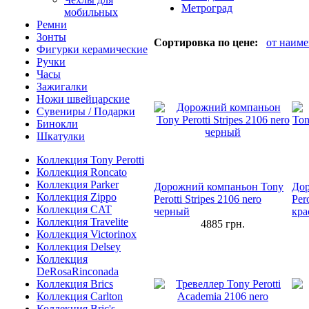
Метроград
мобильных
Ремни
Зонты
Сортировка по цене:
от наим
Фигурки керамические
Ручки
Часы
Зажигалки
Ножи швейцарские
Сувениры / Подарки
Бинокли
Шкатулки
Коллекция Tony Perotti
Коллекция Roncato
Коллекция Parker
Дорожний компаньон Tony
Дор
Коллекция Zippo
Perotti Stripes 2106 nero
Pero
Коллекция CAT
черный
кр
Коллекция Travelite
4885
грн.
Коллекция Victorinox
Коллекция Delsey
Коллекция
DeRosaRinconada
Коллекция Brics
Коллекция Carlton
Коллекция Bric's