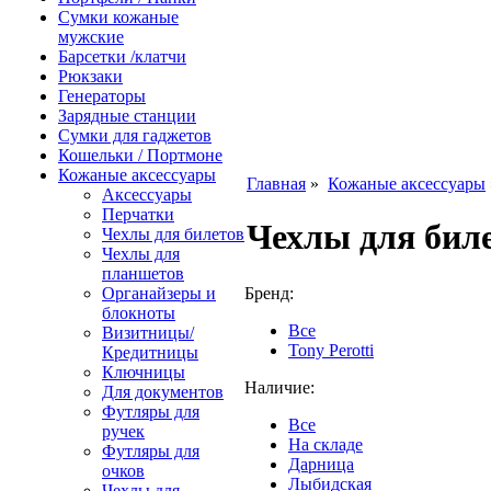
Сумки кожаные
мужские
Барсетки /клатчи
Рюкзаки
Генераторы
Зарядные станции
Сумки для гаджетов
Кошельки / Портмоне
Кожаные аксессуары
Главная
»
Кожаные аксессуары
Аксессуары
Перчатки
Чехлы для бил
Чехлы для билетов
Чехлы для
планшетов
Органайзеры и
Бренд:
блокноты
Все
Визитницы/
Tony Perotti
Кредитницы
Ключницы
Наличие:
Для документов
Футляры для
Все
ручек
На складе
Футляры для
Дарница
очков
Лыбидская
Чехлы для