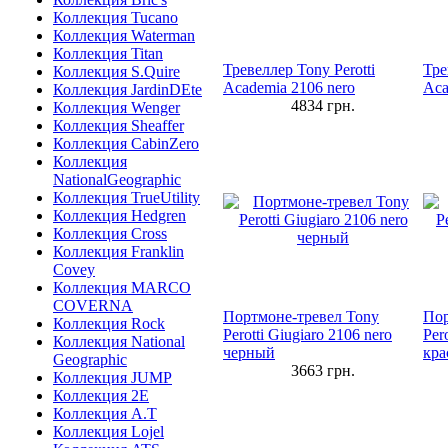
Коллекция Tucano
Коллекция Waterman
Коллекция Titan
Тревеллер Tony Perotti
Тре
Коллекция S.Quire
Academia 2106 nero
Aca
Коллекция JardinDEte
4834
грн.
Коллекция Wenger
Коллекция Sheaffer
Коллекция CabinZero
Коллекция
NationalGeographic
Коллекция TrueUtility
Коллекция Hedgren
Коллекция Cross
Коллекция Franklin
Covey
Коллекция MARCO
COVERNA
Портмоне-тревел Tony
Пор
Коллекция Rock
Perotti Giugiaro 2106 nero
Per
Коллекция National
черный
кр
Geographic
3663
грн.
Коллекция JUMP
Коллекция 2E
Коллекция A.T
Коллекция Lojel